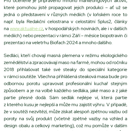
Pro oceněné je připraveno mnoho marketingových aktivit,
které pomohou jistě propagovat jejich produkci – ať už se
jedná o představení v různých médiích (v loňském roce to
např. byla Redakční celostrana v celostátní 5plus2, články
na
www.aktualne.cz
, v hospodářských novinách, ale i v dalších
médiích) nebo prezentaci v rámci Září – měsíce biopotravin či
prezentaci na veletrhu Biofach 2024 a mnoho dalšího.
Sedláci, kteří chovají masná plemena v režimu ekologického
zemědělství a zpracovávají maso na farmě, mohou od ročníku
2018 přihlašovat také své steaky do speciální kategorie
v rámci soutěže. Všechna přihlášená steaková masa bude pro
odbornou porotu upravovat profesionální kuchař stejným
způsobem a je na volbě každého sedláka, jaké maso a z jaké
partie přesně dodá. Sám sedlák nejlépe ví, která partie
z kterého kusu je nejlepší a může mu zajistit výhru. V případě,
že v soutěži nezvítězí, může získat alespoň zpětnou vazbu od
poroty na svůj produkt (včetně zpětné vazby na vzhled a
design obalu a celkový marketing), což mu pomůže v dalším