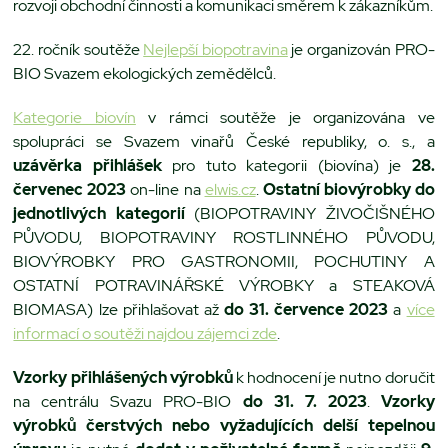
rozvoji obchodní činnosti a komunikaci směrem k zákazníkům.
22. ročník soutěže
Nejlepší biopotravina
je organizován PRO-
BIO Svazem ekologických zemědělců.
Kategorie biovín
v rámci soutěže je organizována ve
spolupráci se Svazem vinařů České republiky, o. s., a
uzávěrka přihlášek
pro tuto kategorii (biovína) je
28.
červenec 2023
on-line na
elwis.cz
.
Ostatní biovýrobky do
jednotlivých kategorií
(BIOPOTRAVINY ŽIVOČIŠNÉHO
PŮVODU, BIOPOTRAVINY ROSTLINNÉHO PŮVODU,
BIOVÝROBKY PRO GASTRONOMII, POCHUTINY A
OSTATNÍ POTRAVINÁŘSKÉ VÝROBKY a STEAKOVÁ
BIOMASA) lze přihlašovat až
do 31. července 2023
a
více
informací o soutěži najdou zájemci zde
.
Vzorky přihlášených výrobků
k hodnocení je nutno doručit
na centrálu Svazu PRO-BIO
do 31. 7. 2023
.
Vzorky
výrobků čerstvých nebo vyžadujících delší tepelnou