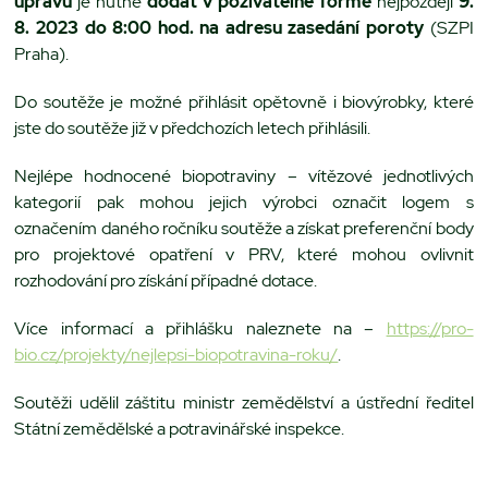
úpravu
je nutné
dodat v poživatelné formě
nejpozději
9.
8. 2023 do 8:00 hod. na adresu zasedání poroty
(SZPI
Praha).
Do soutěže je možné přihlásit opětovně i biovýrobky, které
jste do soutěže již v předchozích letech přihlásili.
Nejlépe hodnocené biopotraviny – vítězové jednotlivých
kategorií pak mohou jejich výrobci označit logem s
označením daného ročníku soutěže a získat preferenční body
pro projektové opatření v PRV, které mohou ovlivnit
rozhodování pro získání případné dotace.
Více informací a přihlášku naleznete na –
https://pro-
bio.cz/projekty/nejlepsi-biopotravina-roku/
.
Soutěži udělil záštitu ministr zemědělství a ústřední ředitel
Státní zemědělské a potravinářské inspekce.