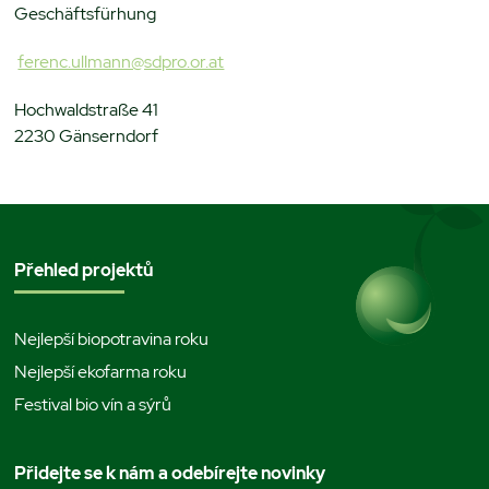
Geschäftsfürhung
ferenc.ullmann@sdpro.or.at
Hochwaldstraße 41
2230 Gänserndorf
Přehled projektů
Nejlepší biopotravina roku
Nejlepší ekofarma roku
Festival bio vín a sýrů
Přidejte se k nám a odebírejte novinky