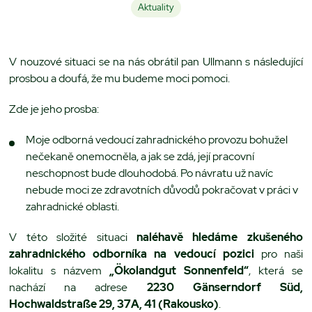
Aktuality
V nouzové situaci se na nás obrátil pan Ullmann s následující
prosbou a doufá, že mu budeme moci pomoci.
Zde je jeho prosba:
Moje odborná vedoucí zahradnického provozu bohužel
nečekaně onemocněla, a jak se zdá, její pracovní
neschopnost bude dlouhodobá. Po návratu už navíc
nebude moci ze zdravotních důvodů pokračovat v práci v
zahradnické oblasti.
V této složité situaci
naléhavě hledáme zkušeného
zahradnického odborníka na vedoucí pozici
pro naši
lokalitu s názvem
„Ökolandgut Sonnenfeld“
, která se
nachází na adrese
2230 Gänserndorf Süd,
Hochwaldstraße 29, 37A, 41 (Rakousko)
.