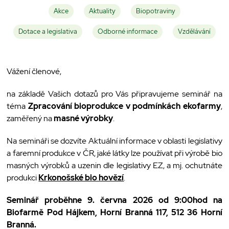
Akce
Aktuality
Biopotraviny
Dotace a legislativa
Odborné informace
Vzdělávání
Vážení členové,
na základě Vašich dotazů pro Vás připravujeme seminář na
téma
Zpracování bioprodukce v podmínkách ekofarmy
,
zaměřený na
masné výrobky
.
Na semináři se dozvíte Aktuální informace v oblasti legislativy
a faremní produkce v ČR, jaké látky lze používat při výrobě bio
masných výrobků a uzenin dle legislativy EZ, a mj. ochutnáte
produkci
Krkonošské bio hovězí
.
Seminář proběhne 9. června 2026 od 9:00hod na
Biofarmě Pod Hájkem,
Horní Branná 117, 512 36 Horní
Branná.