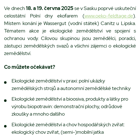
Ve dnech
18. a 19. června 2025
se v Sasku poprvé uskuteční
celostátní Polní dny ekofarem (
www.oeko-feldtage.de
).
Místem konání je Wassergut (vodní státek) Canitz u Lipska.
Tématem akce je ekologické zemědělství ve spojení s
ochranou vody. Cílovou skupinou jsou zemědělci, poradci,
zástupci zemědělských svazů a všichni zájemci o ekologické
zemědělství.
Co můžete očekávat?
Ekologické zemědělství v praxi: polní ukázky
zemědělských strojů a autonomní zemědělské techniky
Ekologické zemědělství a bioosiva, produkty a látky pro
výrobu biopotravin: demonstrační plochy, odrůdové
zkoušky a mnoho dalšího
Ekologické zemědělství a chov hospodářských zvířat:
ekologický chov zvířat, (semi-)mobilní jatka