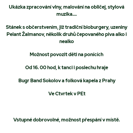
Ukázka zpracování vlny, malování na obličej, stylová
muzika….
Stánek s občerstvením, již tradiční bioburgery, uzeniny
Pelant Žalmanov, několik druhů čepovaného piva alko i
nealko
Možnost povozit děti na ponících
Od 16. 00 hod, k tanci i poslechu hraje
Bugr Band Sokolov
a folková kapela z Prahy
Ve C
tvrtek
v PEt
Vstupné dobrovolné, možnost přespání v místě.