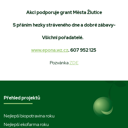
Akci podporuje grant Města Žlutice
S přáním hezky stráveného dne a dobré zábavy-
Všichni pořadatelé.
www.epona.wz.cz
. 607 952 125
Pozvánka
ZDE
Přehled projektů
Nejlepší biopotravina roku
Nejlepší ekofarma roku