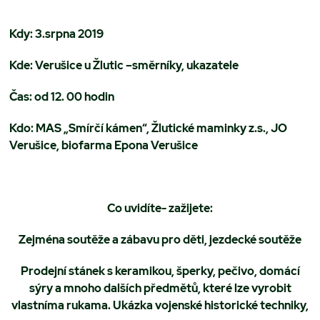
Kdy: 3.srpna 2019
Kde: Verušice u Žlutic –směrníky, ukazatele
Čas: od 12. 00 hodin
Kdo: MAS „Smírčí kámen“, Žlutické maminky z.s., JO
Verušice, biofarma Epona Verušice
Co uvidíte- zažijete:
Zejména soutěže a zábavu pro děti, jezdecké soutěže
Prodejní stánek s keramikou, šperky, pečivo, domácí
sýry a mnoho dalších předmětů, které lze vyrobit
vlastníma rukama. Ukázka vojenské historické techniky,