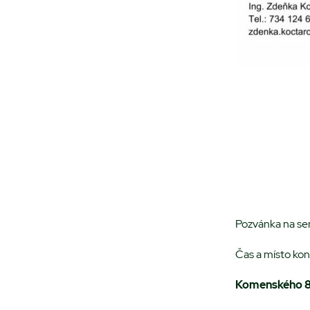
Pozvánka na s
Čas a místo kon
Komenského 87