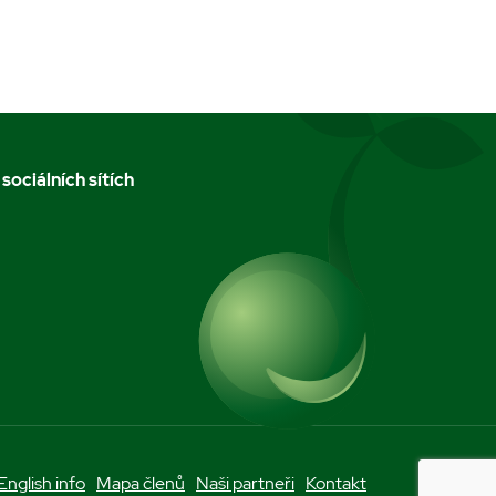
 sociálních sítích
m
English info
Mapa členů
Naši partneři
Kontakt