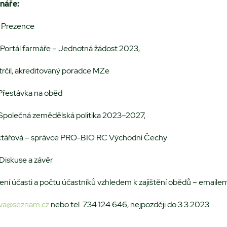
náře:
Prezence
ortál farmáře – Jednotná žádost 2023,
trčil, akreditovaný poradce MZe
Přestávka na oběd
Společná zemědělská politika 2023–2027,
čtářová – správce PRO-BIO RC Východní Čechy
Diskuse a závěr
ení účasti a počtu účastníků vzhledem k zajištění obědů – emaile
ova@seznam.cz
nebo tel. 734 124 646, nejpozději do 3.3.2023.