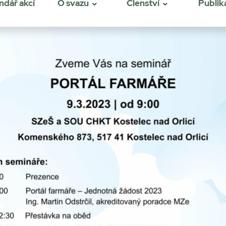
ndář akcí
O svazu
Členství
Publik