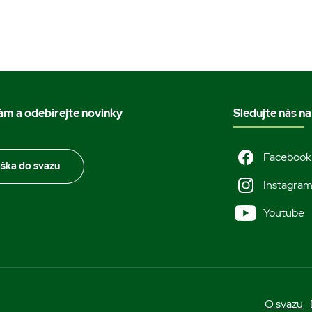
nám a odebírejte novinky
Sledujte nás na
Facebook
áška do svazu
Instagra
Youtube
O svazu