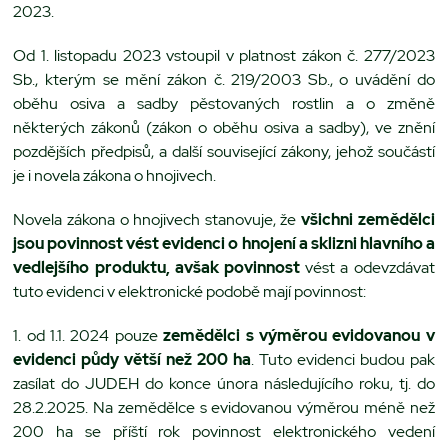
2023.
Od 1. listopadu 2023 vstoupil v platnost zákon č. 277/2023
Sb., kterým se mění zákon č. 219/2003 Sb., o uvádění do
oběhu osiva a sadby pěstovaných rostlin a o změně
některých zákonů (zákon o oběhu osiva a sadby), ve znění
pozdějších předpisů, a další související zákony, jehož součástí
je i novela zákona o hnojivech.
Novela zákona o hnojivech stanovuje, že
všichni zemědělci
jsou povinnost vést evidenci o hnojení a sklizni hlavního a
vedlejšího produktu, avšak povinnost
vést a odevzdávat
tuto evidenci v elektronické podobě mají povinnost:
1. od 1.1. 2024 pouze
zemědělci s výměrou evidovanou v
evidenci půdy větší než 200 ha
. Tuto evidenci budou pak
zasílat do JUDEH do konce února následujícího roku, tj. do
28.2.2025. Na zemědělce s evidovanou výměrou méně než
200 ha se příští rok povinnost elektronického vedení