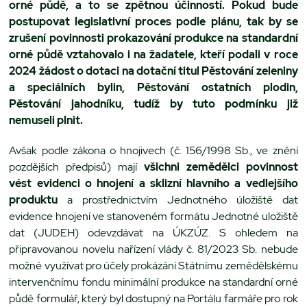
orné půdě, a to se zpětnou účinností. Pokud bude
postupovat legislativní proces podle plánu, tak by se
zrušení povinnosti prokazování produkce na standardní
orné půdě vztahovalo i na žadatele, kteří podali v roce
2024 žádost o dotaci na dotační titul Pěstování zeleniny
a speciálních bylin, Pěstování ostatních plodin,
Pěstování jahodníku, tudíž by tuto podmínku již
nemuseli plnit.
Avšak podle zákona o hnojivech (č. 156/1998 Sb., ve znění
pozdějších předpisů) mají
všichni zemědělci povinnost
vést evidenci o hnojení a sklizní hlavního a vedlejšího
produktu
a prostřednictvím Jednotného úložiště dat
evidence hnojení ve stanoveném formátu Jednotné uložiště
dat (JUDEH) odevzdávat na ÚKZÚZ. S ohledem na
připravovanou novelu nařízení vlády č. 81/2023 Sb. nebude
možné využívat pro účely prokázání Státnímu zemědělskému
intervenčnímu fondu minimální produkce na standardní orné
půdě formulář, který byl dostupný na Portálu farmáře pro rok