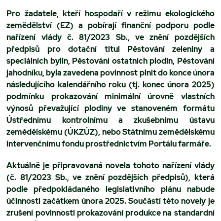
Pro žadatele, kteří hospodaří v režimu ekologického
zemědělství (EZ) a pobírají finanční podporu podle
nařízení vlády č. 81/2023 Sb., ve znění pozdějších
předpisů pro dotační titul Pěstování zeleniny a
speciálních bylin, Pěstování ostatních plodin, Pěstování
jahodníku, byla zavedena povinnost plnit do konce února
následujícího kalendářního roku (tj. konec února 2025)
podmínku prokazování minimální úrovně vlastních
výnosů převažující plodiny ve stanoveném formátu
Ústřednímu kontrolnímu a zkušebnímu ústavu
zemědělskému (ÚKZÚZ), nebo Státnímu zemědělskému
intervenčnímu fondu prostřednictvím Portálu farmáře.
Aktuálně je připravovaná novela tohoto nařízení vlády
(č. 81/2023 Sb., ve znění pozdějších předpisů), která
podle předpokládaného legislativního plánu nabude
účinnosti začátkem února 2025. Součástí této novely je
zrušení povinnosti prokazování produkce na standardní