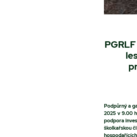
PGRLF p
le
p
Podpůrný a gar
2025 v 9.00 h
podpora invest
školkařskou č
hospodařících