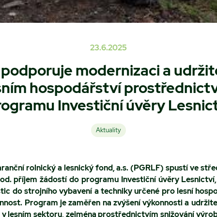
23.6.2025
odporuje modernizaci a udržit
sním hospodářství prostřednict
rogramu Investiční úvěry Lesnict
Aktuality
anční rolnický a lesnický fond, a.s. (PGRLF) spustí ve stř
od. příjem žádostí do programu Investiční úvěry Lesnictví, 
ic do strojního vybavení a techniky určené pro lesní hospo
innost. Program je zaměřen na zvýšení výkonnosti a udržite
 v lesním sektoru, zejména prostřednictvím snižování výrob