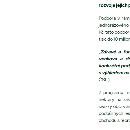
rozvoje jejich
Podpora v rám
jednorázového 
Kč, tato podpor
tisíc do 10 mili
„
Zdravé a funk
venkova a dře
konkrétní podp
s výhledem na
ČSL).
Z programu mo
hektary na zá
svazky obcí vla
podpůrných lesn
obchodu s repr