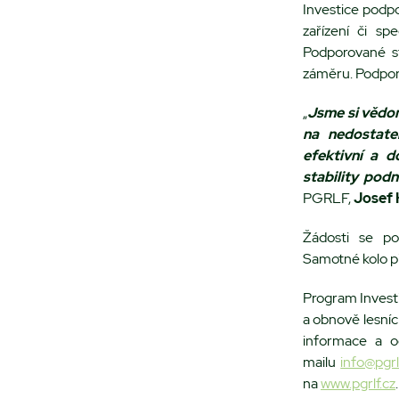
Investice podp
zařízení či sp
Podporované s
záměru. Podpora
„
Jsme si vědom
na nedostatek
efektivní a 
stability pod
PGRLF,
Josef 
Žádosti se po
Samotné kolo p
Program Investi
a obnově lesní
informace a o
mailu
info@pgrl
na
www.pgrlf.cz
.