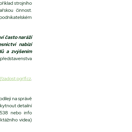
íklad strojního
ařskou činnost.
podnikatelském
í často naráží
snictví nabízí
dů a zvýšením
a představenstva
//zadost.pgrlf.cz
.
dílejí na správě
ytnout detailní
 538 nebo info
ktážního videa)