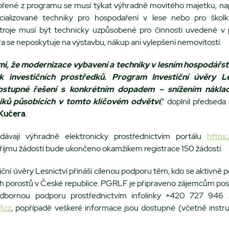
ořené z programu se musí týkat výhradně movitého majetku, např
ecializované techniky pro hospodaření v lese nebo pro školk
troje musí být technicky uzpůsobené pro činnosti uvedené v 
 se neposkytuje na výstavbu, nákup ani vylepšení nemovitostí.
i, že modernizace vybavení a techniky v lesním hospodářstv
 investičních prostředků. Program Investiční úvěry Le
dostupné řešení s konkrétním dopadem – snížením nákla
niků působících v tomto klíčovém odvětví
,“ doplnil předsed
Kučera
.
dávají výhradně elektronicky prostřednictvím portálu
https:
říjmu žádostí bude ukončeno okamžikem registrace 150 žádostí.
ční úvěry Lesnictví přináší cílenou podporu těm, kdo se aktivně po
ch porostů v České republice. PGRLF je připraveno zájemcům posk
dbornou podporu prostřednictvím infolinky +420 727 946
f.cz
, popřípadě veškeré informace jsou dostupné (včetně instru