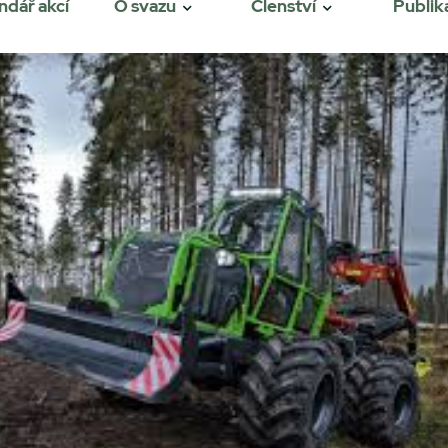
ndář akcí
O svazu
Členství
Publik