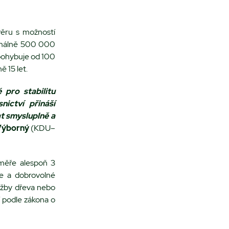
ěru s možností
ximálně 500 000
pohybuje od 100
ě 15 let.
 pro stabilitu
nictví přináší
at smysluplně a
Výborný
(KDU–
měře alespoň 3
e a dobrovolné
těžby dřeva nebo
í podle zákona o