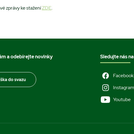
ové zprávy ke stažení
ZDE
.
nám a odebírejte novinky
Sledujte nás na
Facebook
áška do svazu
Instagra
Youtube