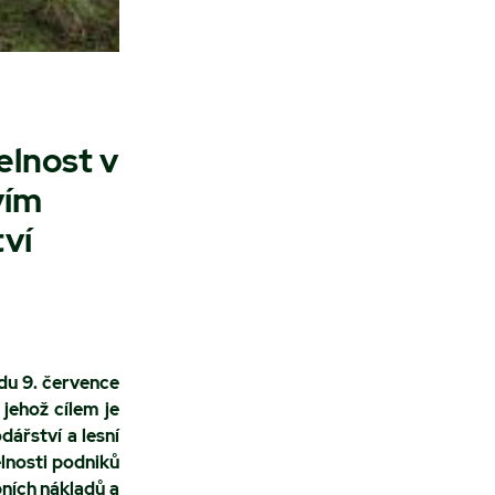
elnost v
vím
ví
edu 9. července
jehož cílem je
dářství a lesní
lnosti podniků
ních nákladů a