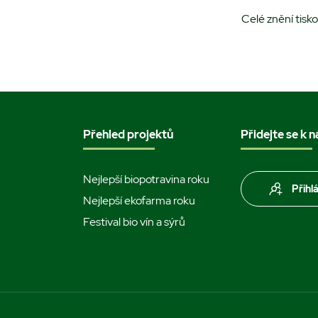
Celé znění tisk
Přehled projektů
Přidejte se k 
Nejlepší biopotravina roku
Přihl
Nejlepší ekofarma roku
Festival bio vín a sýrů