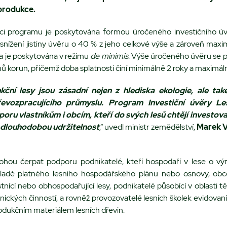
 produkce.
ci programu je poskytována formou úročeného investičního úv
snížení jistiny úvěru o 40 % z jeho celkové výše a zároveň ma
a je poskytována v režimu
de minimis
. Výše úročeného úvěru se 
onů korun, přičemž doba splatnosti činí minimálně 2 roky a maximáln
ční lesy jsou zásadní nejen z hlediska ekologie, ale také
vozpracujícího průmyslu. Program Investiční úvěry Les
oru vlastníkům i obcím, kteří do svých lesů chtějí investov
 dlouhodobou udržitelnost
,“ uvedl ministr zemědělství,
Marek 
hou čerpat podporu podnikatelé, kteří hospodaří v lese o vý
kladě platného lesního hospodářského plánu nebo osnovy, obc
stnící nebo obhospodařující lesy, podnikatelé působící v oblasti 
ických činností, a rovněž provozovatelé lesních školek evidovan
odukčním materiálem lesních dřevin.