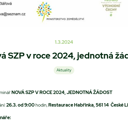
1.3.2024
á SZP v roce 2024, jednotná žá
Aktuality
eminář
NOVÁ SZP V ROCE 2024, JEDNOTNÁ ŽÁDOST
ání:
26.3. od 9:00
hodin,
Restaurace Habřinka, 561 14 České L
náře: