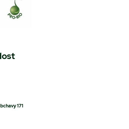
dost
ibchavy 171