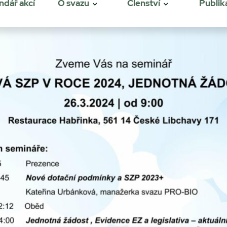
ndář akcí
O svazu
Členství
Publik