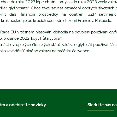
chce do roku 2023 lépe chránit hmyz a do roku 2023 zcela zakáz
iller glyfhosate“. Chce také zavést označení dobrých životních
olnit další finanční prostředky na opatření SZP šetrnější
 krok následuje po krocích sousedních zemí Francie a Rakouska.
 Rada EU v těsném hlasování dohodla na povolení používání glyfo
15. prosince 2022, kdy „lhůta vyprší“.
tnáct evropských členských států zakázalo glyfosát používat čás
milo zavádění úplného zákazu na začátku července.
nám a odebírejte novinky
Sledujte nás na