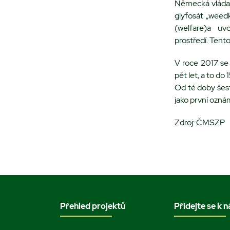
Německá vláda 
glyfosát „weedk
(welfare)a uv
prostředí.
Tento
V roce 2017 se
pět let, a to d
o 
Od té doby šes
jako první ozná
Zdroj: ČMSZP
Přehled projektů
Přidejte se k 