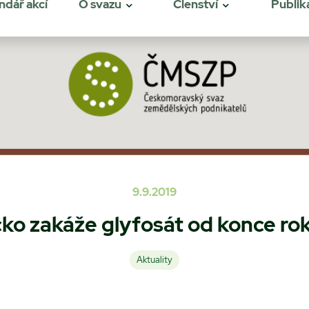
ndář akcí
O svazu
Členství
Publik
9.9.2019
o zakáže glyfosát od konce ro
Aktuality