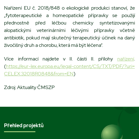
Nařízení EU č. 2018/848 o ekologické produkci stanoví, že
„fytoterapeutické a homeopatické přípravky se použijí
přednostně před léčbou chemicky syntetizovanými
alopatickými veterinárními léčivými přípravky včetně
antibiotik, pokud mají skutečný terapeutický účinek na daný
živočišný druh a chorobu, která má být léčena“.
Více informací najdete v II. části II. přílohy
nařízení
.
(
https://eur-lex.europa.eu/
legal-content/CS/TXT/PDF/?uri=
CELEX:32018R0848&from=EN
)
Zdroj: Aktuality ČMSZP
Přehled projektů