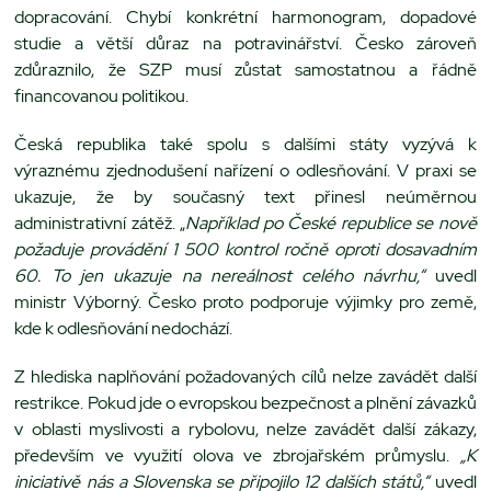
dopracování. Chybí konkrétní harmonogram, dopadové
studie a větší důraz na potravinářství. Česko zároveň
zdůraznilo, že SZP musí zůstat samostatnou a řádně
financovanou politikou.
Česká republika také spolu s dalšími státy vyzývá k
výraznému zjednodušení nařízení o odlesňování. V praxi se
ukazuje, že by současný text přinesl neúměrnou
administrativní zátěž. „
Například po České republice se nově
požaduje provádění 1 500 kontrol ročně oproti dosavadním
60. To jen ukazuje na nereálnost celého návrhu,“
uvedl
ministr Výborný. Česko proto podporuje výjimky pro země,
kde k odlesňování nedochází.
Z hlediska naplňování požadovaných cílů nelze zavádět další
restrikce. Pokud jde o evropskou bezpečnost a plnění závazků
v oblasti myslivosti a rybolovu, nelze zavádět další zákazy,
především ve využití olova ve zbrojařském průmyslu.
„K
iniciativě nás a Slovenska se připojilo 12 dalších států,“
uvedl