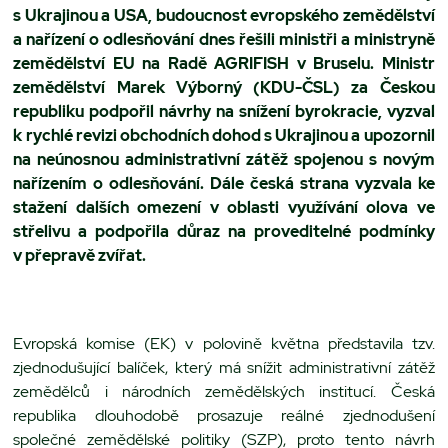
s Ukrajinou a USA, budoucnost evropského zemědělství
a nařízení o odlesňování dnes řešili ministři a ministryně
zemědělství EU na Radě AGRIFISH v Bruselu. Ministr
zemědělství Marek Výborný (KDU-ČSL) za Českou
republiku podpořil návrhy na snížení byrokracie, vyzval
k rychlé revizi obchodních dohod s Ukrajinou a upozornil
na neúnosnou administrativní zátěž spojenou s novým
nařízením o odlesňování. Dále česká strana vyzvala ke
stažení dalších omezení v oblasti využívání olova ve
střelivu a podpořila důraz na proveditelné podmínky
v přepravě zvířat.
Evropská komise (EK) v polovině května představila tzv.
zjednodušující balíček, který má snížit administrativní zátěž
zemědělců i národních zemědělských institucí. Česká
republika dlouhodobě prosazuje reálné zjednodušení
společné zemědělské politiky (SZP), proto tento návrh