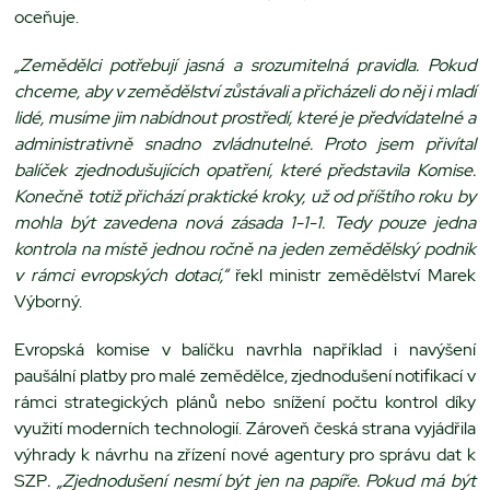
oceňuje.
„Zemědělci potřebují jasná a srozumitelná pravidla. Pokud
chceme, aby v zemědělství zůstávali a přicházeli do něj i mladí
lidé, musíme jim nabídnout prostředí, které je předvídatelné a
administrativně snadno zvládnutelné. Proto jsem přivítal
balíček zjednodušujících opatření, které představila Komise.
Konečně totiž přichází praktické kroky, už od příštího roku by
mohla být zavedena nová zásada 1-1-1. Tedy pouze jedna
kontrola na místě jednou ročně na jeden zemědělský podnik
v rámci evropských dotací,“
řekl ministr zemědělství Marek
Výborný.
Evropská komise v balíčku navrhla například i navýšení
paušální platby pro malé zemědělce, zjednodušení notifikací v
rámci strategických plánů nebo snížení počtu kontrol díky
využití moderních technologií. Zároveň česká strana vyjádřila
výhrady k návrhu na zřízení nové agentury pro správu dat k
SZP
. „Zjednodušení nesmí být jen na papíře. Pokud má být