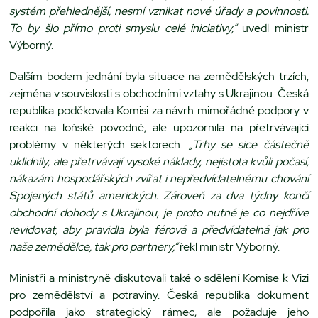
systém přehlednější, nesmí vznikat nové úřady a povinnosti.
To by šlo přímo proti smyslu celé iniciativy,“
uvedl ministr
Výborný.
Dalším bodem jednání byla situace na zemědělských trzích,
zejména v souvislosti s obchodními vztahy s Ukrajinou. Česká
republika poděkovala Komisi za návrh mimořádné podpory v
reakci na loňské povodně, ale upozornila na přetrvávající
problémy v některých sektorech.
„Trhy se sice částečně
uklidnily, ale přetrvávají vysoké náklady, nejistota kvůli počasí,
nákazám hospodářských zvířat i nepředvídatelnému chování
Spojených států amerických. Zároveň za dva týdny končí
obchodní dohody s Ukrajinou, je proto nutné je co nejdříve
revidovat, aby pravidla byla férová a předvídatelná jak pro
naše zemědělce, tak pro partnery,“
řekl ministr Výborný.
Ministři a ministryně diskutovali také o sdělení Komise k Vizi
pro zemědělství a potraviny. Česká republika dokument
podpořila jako strategický rámec, ale požaduje jeho