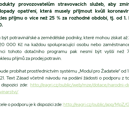
rodukty provozovatelům stravovacích služeb, aby zmírn
opady opatření, která musely přijmout kvůli koronavi
kles příjmu o více než 25 % za rozhodné období, tj. od 1.
0.
 být potravinářské a zemědělské podniky, které mohou získat a
 20 000 Kč na každou spolupracující osobu nebo zaměstnance
mci tohoto dotačního programu pak nesmí být vyšší než 
lesu příjmů za prodej potravin.
bude probíhat prostřednictvím systému „Modul pro Žadatele“ od 
021. Text Zásad včetně návodu na podání žádosti o podporu z t
dispozici zde:
http://eagri.cz/public/web/mze/dotace/narodni-
vinarstvi/
ele o podporu je k dispozici zde:
http://eagri.cz/public/app/MpZ/