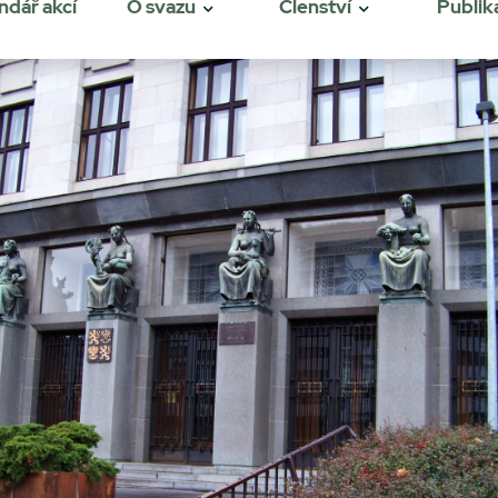
ndář akcí
O svazu
Členství
Publik