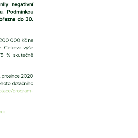
ily negativní
ru. Podmínkou
 března do 30.
ž 200 000 Kč na
. Celková výše
75 % skutečně
1. prosince 2020
ohoto dotačního
dotace/program-
Gui
.