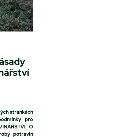
Zásady
nářství
vých stránkách
 podmínky pro
VINÁŘSTVÍ. O
roby potravin