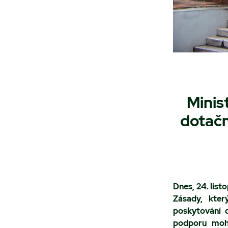
Minis
dotačn
Dnes, 24. lis
Zásady, kter
poskytování
podporu moho