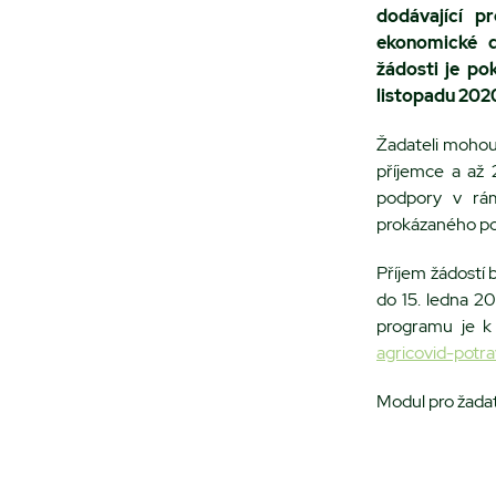
dodávající p
ekonomické d
žádosti je po
listopadu 202
Žadateli mohou
příjemce a až
podpory v rá
prokázaného pok
Příjem žádostí 
do 15. ledna 2
programu je k 
agricovid-potra
Modul pro žadat