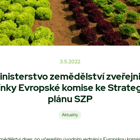
3.5.2022
inisterstvo zemědělství zveřejni
ínky Evropské komise ke Strate
plánu SZP
Aktuality
mědělství dnes, po včerejším úvodním jednání s Evropskou komisí 