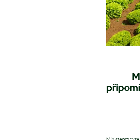
M
připom
Ministerstvo ze