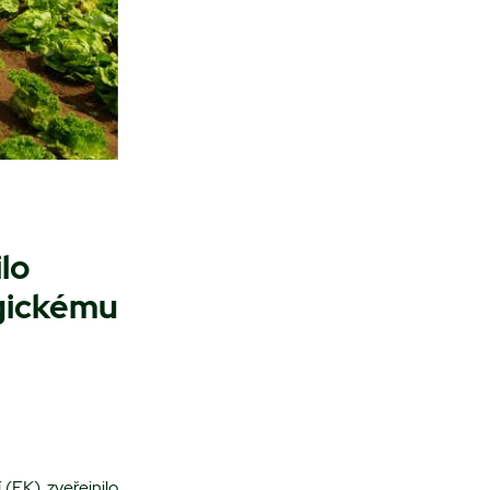
lo
gickému
(EK), zveřejnilo