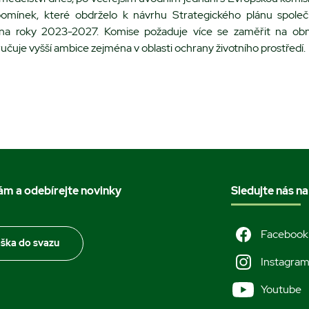
ipomínek, které obdrželo k návrhu Strategického plánu spole
 na roky 2023-2027. Komise požaduje více se zaměřit na obn
učuje vyšší ambice zejména v oblasti ochrany životního prostředí.
nám a odebírejte novinky
Sledujte nás na
Facebook
áška do svazu
Instagra
Youtube