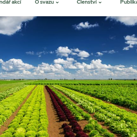
ndář akcí
O svazu
Členství
Publik