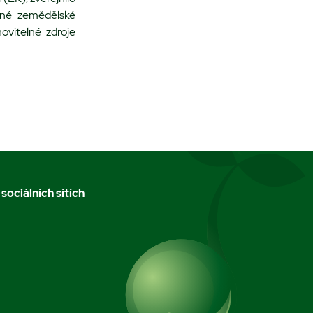
čné zemědělské
ovitelné zdroje
 sociálních sítích
m