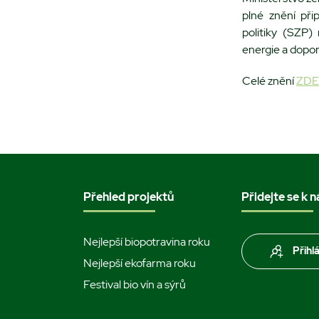
plné znění př
politiky (SZP)
energie a dopor
Celé znění
ZDE
Přehled projektů
Přidejte se k 
Nejlepší biopotravina roku
Přihl
Nejlepší ekofarma roku
Festival bio vín a sýrů