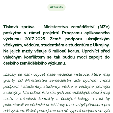
Aktuality
Tisková zpráva – Ministerstvo zemědělství (MZe)
poskytne v rámci projektů Programu aplikovaného
výzkumu 2017-2025 Země podporu ukrajinským
vědkyním, vědcům, studentkám a studentům z Ukrajiny.
Na jejich mzdy věnuje 6 milionů korun. Uprchlíci před
válečným konfliktem se tak budou moci zapojit do
českého zemědělského výzkumu.
„Začaly se nám ozývat naše vědecké instituce, které mají
granty od Ministerstva zemědělství, zda bychom mohli
podpořit i studentky, studenty, vědce a vědkyně prchající
z Ukrajiny. Tito odborníci z různých zemědělských oborů mají
často z minulosti kontakty s českými kolegy a rádi by
pokračovali ve vědecké práci i tady u nás a byli přínosem pro
náš výzkum. Právě proto jsme pro ně vypsali podporu ve výši