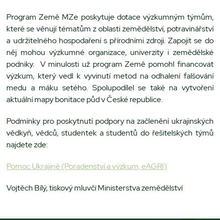
Program Země MZe poskytuje dotace výzkumným týmům,
které se věnují tématům z oblasti zemědělství, potravinářství
a udržitelného hospodaření s přírodními zdroji. Zapojit se do
něj mohou výzkumné organizace, univerzity i zemědělské
podniky. V minulosti už program Země pomohl financovat
výzkum, který vedl k vyvinutí metod na odhalení falšování
medu a máku setého. Spolupodílel se také na vytvoření
aktuální mapy bonitace půd v České republice.
Podmínky pro poskytnutí podpory na začlenění ukrajinských
vědkyň, vědců, studentek a studentů do řešitelských týmů
najdete zde:
Pomoc Ukrajině (Poradenství a výzkum, eAGRI)
Vojtěch Bílý, tiskový mluvčí Ministerstva zemědělství