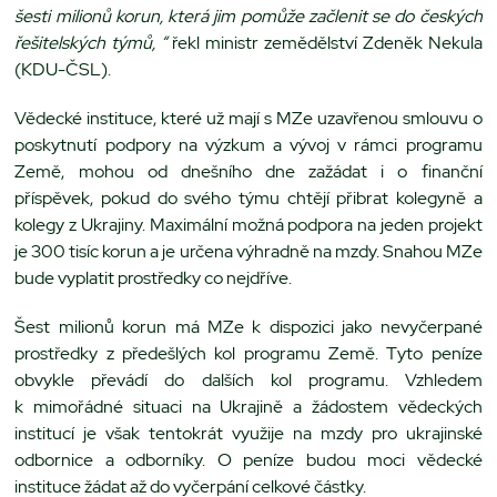
šesti milionů korun, která jim pomůže začlenit se do českých
řešitelských týmů, “
řekl ministr zemědělství Zdeněk Nekula
(KDU-ČSL).
Vědecké instituce, které už mají s MZe uzavřenou smlouvu o
poskytnutí podpory na výzkum a vývoj v rámci programu
Země, mohou od dnešního dne zažádat i o finanční
příspěvek, pokud do svého týmu chtějí přibrat kolegyně a
kolegy z Ukrajiny. Maximální možná podpora na jeden projekt
je 300 tisíc korun a je určena výhradně na mzdy. Snahou MZe
bude vyplatit prostředky co nejdříve.
Šest milionů korun má MZe k dispozici jako nevyčerpané
prostředky z předešlých kol programu Země. Tyto peníze
obvykle převádí do dalších kol programu. Vzhledem
k mimořádné situaci na Ukrajině a žádostem vědeckých
institucí je však tentokrát využije na mzdy pro ukrajinské
odbornice a odborníky. O peníze budou moci vědecké
instituce žádat až do vyčerpání celkové částky.