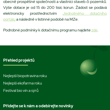
obecně prospěšné společnosti a vlastníci staveb či pozemků.
Výše dotace je od 15 do 200 tisíc korun. Žádost se podává
elektronicky prostřednictvím
Jednotného dotačního
portálu
a následně v listinné podobě na MZe.
Podrobné podmínky k dotačnímu programu najdete
zde
.
Přehled projektů
Nejlepší biopotravina roku
Nejlepší ekofarma roku
Festival bio vín a sýrů
Přidejte se k nám a odebírejte novinky