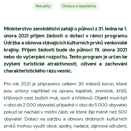
Aktuality
Dotace a legislativa
Ministerstvo zemědělství zahájí o půlnoci z 31. ledna na 1.
února 2021 příjem žádostí o dotaci v rámci programu
Údržba a obnova stávajících kulturních prvků venkovské
krajiny. Příjem žádostí bude do půlnoci 19. února 2021
nebo do vyčerpání rozpočtu. Tento program je určen ke
zvýšení turistické atraktivnosti, oživení a zachování
charakteristického rázu vesnic.
Pro rok 2021 je připraveno celkem 30 milionů korun, které
jsou určeny například na opravu kapliček, zvoniček, křížů,
křížových cest, božích muk, soch a hřbitovů. Objekt musí být
v obci do 2 000 obyvatel, případně v obci do 5 000 obyvatel,
pokud se nachází v místní části, ve které žije méně než 500
obyvatel. Dotaci na údržbu a obnovu drobných kulturních
prvků mohou využít obce, spolky, nadace, zájmová sdružení,