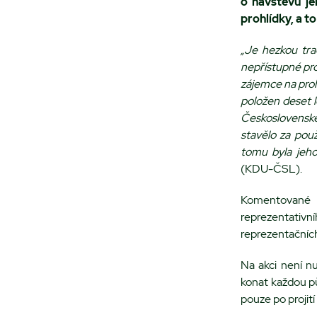
o návštěvu je
prohlídky, a to
„Je hezkou tra
nepřístupné pros
zájemce na pro
položen deset l
Československé 
stavělo za použ
tomu byla jeho
(KDU-ČSL).
Komentované p
reprezentativ
reprezentačních 
Na akci není n
konat každou p
pouze po proji