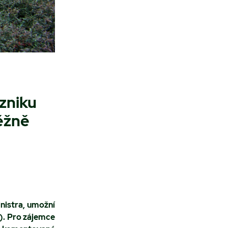
zniku
ěžně
nistra, umožní
e). Pro zájemce