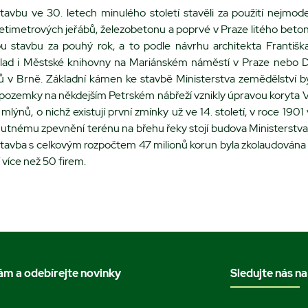
stavbu ve 30. letech minulého století stavěli za použití nejmode
cetimetrových jeřábů, železobetonu a poprvé v Praze litého beto
u stavbu za pouhý rok, a to podle návrhu architekta Františka
lad i Městské knihovny na Mariánském náměstí v Praze nebo D
ů v Brně. Základní kámen ke stavbě Ministerstva zemědělství by
pozemky na někdejším Petrském nábřeží vznikly úpravou koryta V
mlýnů, o nichž existují první zmínky už ve 14. století, v roce 190
 nutnému zpevnění terénu na břehu řeky stojí budova Ministerstv
Stavba s celkovým rozpočtem 47 milionů korun byla zkolaudována
í více než 50 firem.
nám a odebírejte novinky
Sledujte nás na