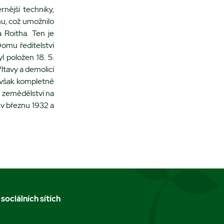
rnější techniky,
nu, což umožnilo
 Roitha. Ten je
omu ředitelství
l položen 18. 5.
ltavy a demolicí
1 však kompletně
a zemědělství na
 v březnu 1932 a
 sociálních sítích