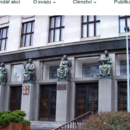
ndář akcí
O svazu
Členství
Publik