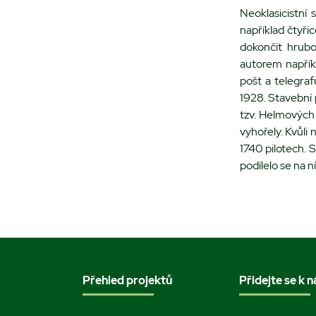
Neoklasicistní 
například čtyři
dokončit hrubo
autorem napřík
pošt a telegraf
1928. Stavební 
tzv. Helmových 
vyhořely. Kvůli
1740 pilotech. 
podílelo se na n
Přehled projektů
Přidejte se k 