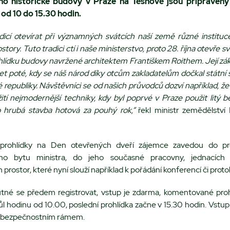
ho historické budovy v Praze na Těšnově jsou připrave
 od 10 do 15.30 hodin.
dicí otevírat při významných svátcích naší země různé instituce
tory. Tuto tradici ctí i naše ministerstvo, proto 28. října otevře 
hlídku budovy navržené architektem Františkem Roithem. Její zák
et poté, kdy se náš národ díky otcům zakladatelům dočkal státní
republiky. Návštěvníci se od našich průvodců dozví například, že
ití nejmodernější techniky, kdy byl poprvé v Praze použit litý b
 hrubá stavba hotová za pouhý rok,“
řekl ministr zemědělství
rohlídky na Den otevřených dveří zájemce zavedou do pr
ního bytu ministra, do jeho současné pracovny, jednacích 
prostor, které nyní slouží například k pořádání konferencí či protok
utné se předem registrovat, vstup je zdarma, komentované pro
ůl hodinu od 10.00, poslední prohlídka začne v 15.30 hodin. Vst
tí bezpečnostním rámem.