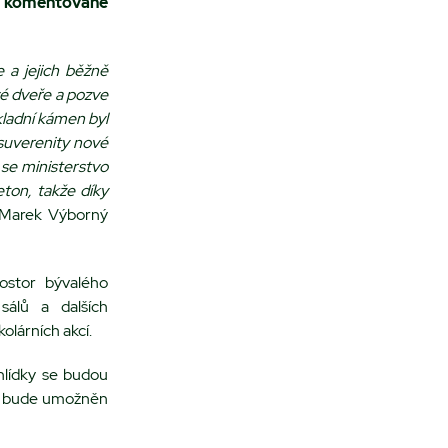
ny komentované
 a jejich běžně
své dveře a pozve
ladní kámen byl
 suverenity nové
 se ministerstvo
eton, takže díky
 Marek Výborný
ostor bývalého
sálů a dalších
olárních akcí.
hlídky se budou
up bude umožněn