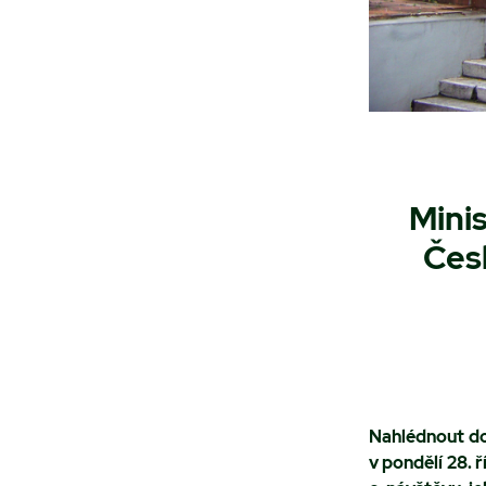
Mini
Čes
Nahlédnout do
v pondělí 28. 