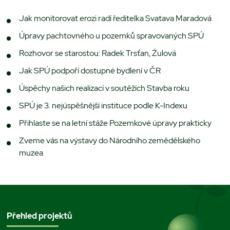
Jak monitorovat erozi radí ředitelka Svatava Maradová
Úpravy pachtovného u pozemků spravovaných SPÚ
Rozhovor se starostou: Radek Trsťan, Žulová
Jak SPÚ podpoří dostupné bydlení v ČR
Úspěchy našich realizací v soutěžích Stavba roku
SPÚ je 3. nejúspěšnější instituce podle K-Indexu
Přihlaste se na letní stáže Pozemkové úpravy prakticky
Zveme vás na výstavy do Národního zemědělského
muzea
Přehled projektů