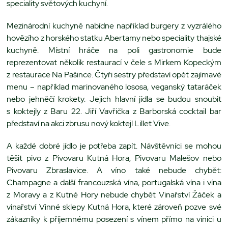
speciality světových kuchyní.
Mezinárodní kuchyně nabídne například burgery z vyzrálého
hovězího z horského statku Abertamy nebo speciality thajské
kuchyně. Místní hráče na poli gastronomie bude
reprezentovat několik restaurací v čele s Mirkem Kopeckým
z restaurace Na Pašince. Čtyři sestry představí opět zajímavé
menu – například marinovaného lososa, veganský tataráček
nebo jehněčí krokety. Jejich hlavní jídla se budou snoubit
s koktejly z Baru 22. Jiří Vavřička z Barborská cocktail bar
představí na akci zbrusu nový koktejl Lillet Vive.
A každé dobré jídlo je potřeba zapít. Návštěvníci se mohou
těšit pivo z Pivovaru Kutná Hora, Pivovaru Malešov nebo
Pivovaru Zbraslavice. A víno také nebude chybět:
Champagne a další francouzská vína, portugalská vína i vína
z Moravy a z Kutné Hory nebude chybět Vinařství Žáček a
vinařství Vinné sklepy Kutná Hora, které zároveň pozve své
zákazníky k příjemnému posezení s vínem přímo na vinici u