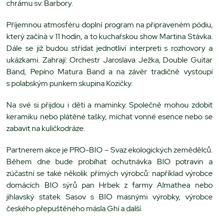
chrámu sv. Barbory.
Příjemnou atmosféru doplní program na připraveném pódiu,
který začíná v 11 hodin, a to kuchařskou show Martina Stávka.
Dále se již budou střídat jednotliví interpreti s rozhovory a
ukázkami. Zahrají: Orchestr Jaroslava Ježka, Double Guitar
Band, Pepíno Matura Band a na závěr tradičně vystoupí
s polabským punkem skupina Kozičky.
Na své si přijdou i děti a maminky. Společně mohou zdobit
keramiku nebo plátěné tašky, míchat vonné esence nebo se
zabavit na kuličkodráze.
Partnerem akce je PRO-BIO – Svaz ekologických zemědělců.
Během dne bude probíhat ochutnávka BIO potravin a
zúčastní se také několik přímých výrobců: například výrobce
domácích BIO sýrů pan Hrbek z farmy Almathea nebo
jihlavský statek Sasov s BIO masnými výrobky, výrobce
českého přepuštěného másla Ghí a další.