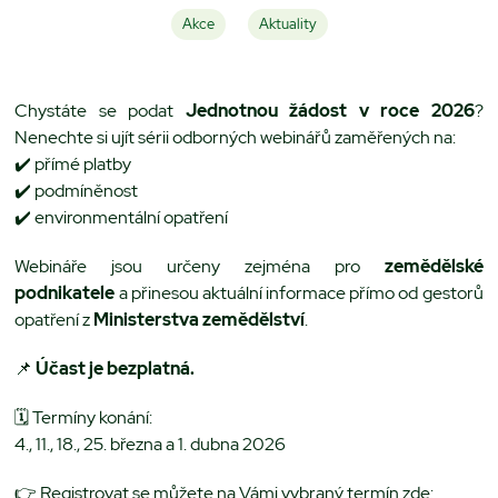
Akce
Aktuality
Chystáte se podat
Jednotnou žádost v roce 2026
?
Nenechte si ujít sérii odborných webinářů zaměřených na:
✔️ přímé platby
✔️ podmíněnost
✔️ environmentální opatření
Webináře jsou určeny zejména pro
zemědělské
podnikatele
a přinesou aktuální informace přímo od gestorů
opatření z
Ministerstva zemědělství
.
📌
Účast je bezplatná.
🗓 Termíny konání:
4., 11., 18., 25. března a 1. dubna 2026
👉 Registrovat se můžete na Vámi vybraný termín zde: