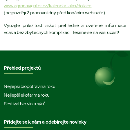
www.agronavigator.cz/kalendar-akci/dotace
(nejpozději 2 pracovní dny před konáním webináře)
Využijte příležitost získat přehledné a ověřené informace
včas a bez zbytečných komplikací. Těšíme se na vaši účast!
Přehled projektů
Nejlepší biopotravina roku
Nejlepší ekofarma roku
Festival bio vín a sýrů
Přidejte se k nám a odebírejte novinky