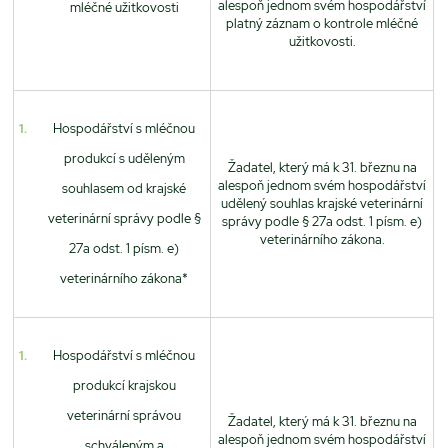
alespoň jednom svém hospodářství
mléčné užitkovosti
platný záznam o kontrole mléčné
užitkovosti.
Hospodářství s mléčnou
produkcí s uděleným
Žadatel, který má k 31. březnu na
alespoň jednom svém hospodářství
souhlasem od krajské
udělený souhlas krajské veterinární
veterinární správy podle §
správy podle § 27a odst. 1 písm. e)
veterinárního zákona.
27a odst. 1 písm. e)
veterinárního zákona*
Hospodářství s mléčnou
produkcí krajskou
veterinární správou
Žadatel, který má k 31. březnu na
alespoň jednom svém hospodářství
schváleným a