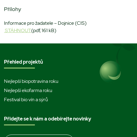
Přílohy
Informace pro žadatele – Dojnice (CIS)
STÁHNOUT
(pdf, 161 kB)
Přehled projektů
Nejlepší biopotravina roku
Nejlepší ekofarma roku
Festival bio vín a sýrů
Přidejte se k nám a odebírejte novinky