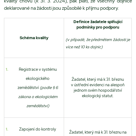
kvality chovu (k 31. 3. 2024), pak platí, že všechny dojnice
deklarované na žádosti jsou způsobilé k příjmu podpory.
Definice žadatele splňující
podmínky pro podporu
Schéma kvality
(v případě, že předmětem žádosti je
více než 10 ks dojnic)
Registrace v systému
ekologického
Žadatel, který má k 31. březnu
v ústřední evidenci na alespoň
zemědělství
(podle § 6
jednom svém hospodářství
ekologický statut.
zákona o ekologickém
zemědělství)
Zapojení do kontroly
Žadatel, který má k 31. březnu na