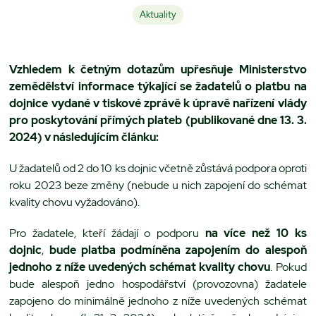
Aktuality
Vzhledem k četným dotazům upřesňuje Ministerstvo
zemědělství informace týkající se
žadatelů o platbu na
dojnice ​​​​​
vydané v tiskové zprávě k úpravě nařízení vlády
pro poskytování přímých plateb (publikované dne 13. 3.
2024) v následujícím článku:
U žadatelů od 2 do 10 ks dojnic včetně zůstává podpora oproti
roku 2023 beze změny (nebude u nich zapojení do schémat
kvality chovu vyžadováno).
Pro žadatele, kteří žádají o podporu
na více než 10 ks
dojnic
,
bude platba podmíněna zapojením do alespoň
jednoho z níže uvedených schémat kvality chovu
. Pokud
bude alespoň jedno hospodářství (provozovna) žadatele
zapojeno do minimálně jednoho z níže uvedených schémat