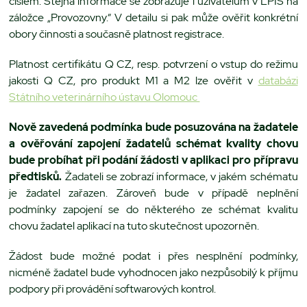
číslem. Stejná informace se zobrazuje i uživatelům v LPIS na
záložce „Provozovny.“ V detailu si pak může ověřit konkrétní
obory činnosti a současně platnost registrace.
Platnost certifikátu Q CZ, resp. potvrzení o vstup do režimu
jakosti Q CZ, pro produkt M1 a M2 lze ověřit v
databázi
Státního veterinárního ústavu Olomouc
Nově zavedená podmínka bude posuzována na žadatele
a ověřování zapojení žadatelů schémat kvality chovu
bude probíhat při podání žádosti v aplikaci pro přípravu
předtisků.
Žadateli se zobrazí informace, v jakém schématu
je žadatel zařazen. Zároveň bude v případě neplnění
podmínky zapojení se do některého ze schémat kvalitu
chovu žadatel aplikací na tuto skutečnost upozorněn.
Žádost bude možné podat i přes nesplnění podmínky,
nicméně žadatel bude vyhodnocen jako nezpůsobilý k příjmu
podpory při provádění softwarových kontrol.