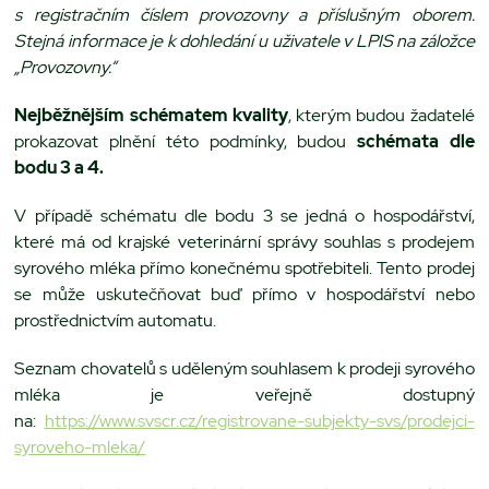
s registračním číslem provozovny a příslušným oborem.
Stejná informace je k dohledání u uživatele v LPIS na záložce
„Provozovny.“
Nejběžnějším schématem kvality
, kterým budou žadatelé
prokazovat plnění této podmínky, budou
schémata dle
bodu 3 a 4.
V případě schématu dle bodu 3 se jedná o hospodářství,
které má od krajské veterinární správy souhlas s prodejem
syrového mléka přímo konečnému spotřebiteli. Tento prodej
se může uskutečňovat buď přímo v hospodářství nebo
prostřednictvím automatu.
Seznam chovatelů s uděleným souhlasem k prodeji syrového
mléka je veřejně dostupný
na:
https://www.svscr.cz/registrovane-subjekty-svs/prodejci-
syroveho-mleka/