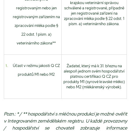
krajskou veterinární správou
registrovaným nebo jen
schválené a registrované, případně
jen registrované zařízení na
registrovaným zařízením na
zpracování mléka podle § 22 odst. 1
písm. a) veterinárního zákona.
zpracování mléka podle §
22 odst. 1 písm. a)
veterinárního zákona**
Účast v režimu jakosti Q CZ
Žadatel, který má k 31. březnu na
alespoň jednom svém hospodářství
produktů M1 nebo M2
platnou certifikaci Q CZ pro
produkty M1 (syrové kravské mléko)
nebo M2 (mlékárenský výrobek).
Pozn.: * / ** hospodářství s mléčnou produkcí je možné ověřit
v Integrovaném zemědělském registru. U každé provozovny
/ hospodářství se chovateli zobrazuje informace