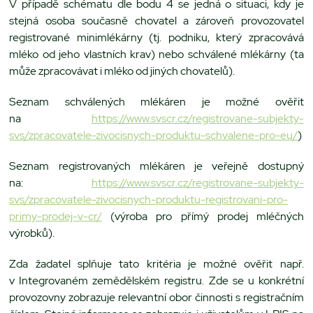
V případě schématu dle bodu 4 se jedná o situaci, kdy je
stejná osoba současně chovatel a zároveň provozovatel
registrované minimlékárny (tj. podniku, který zpracovává
mléko od jeho vlastních krav) nebo schválené mlékárny (ta
může zpracovávat i mléko od jiných chovatelů).
Seznam schválených mlékáren je možné ověřit
na
https://www.svscr.cz/registrovane-subjekty-
svs/zpracovatele-zivocisnych-produktu-schvalene-pro-eu/
)
Seznam registrovaných mlékáren je veřejně dostupný
na:
https://www.svscr.cz/registrovane-subjekty-
svs/zpracovatele-zivocisnych-produktu-registrovani-pro-
primy-prodej-v-cr/
(výroba pro přímý prodej mléčných
výrobků).
Zda žadatel splňuje tato kritéria je možné ověřit např.
v Integrovaném zemědělském registru. Zde se u konkrétní
provozovny zobrazuje relevantní obor činnosti s registračním