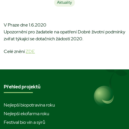
Aktuality
V Praze dne 1.6.2020
Upozornění pro žadatele na opatření Dobré životní podmínky
zvířat týkající se dotačních žádostí 2020.
Celé znění
ZDE
Přehled projektů
Nejlepší biopotravina roku
Nejlepší ekofarma roku
Festival bio vín a sýrů