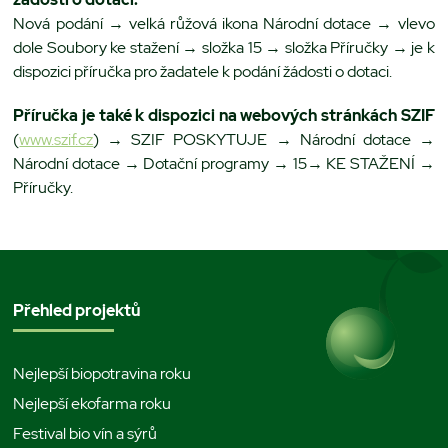
Nová podání → velká růžová ikona Národní dotace → vlevo
dole Soubory ke stažení → složka 15 → složka Příručky → je k
dispozici příručka pro žadatele k podání žádosti o dotaci.
Příručka je také k dispozici na webových stránkách SZIF
(
www.szif.cz
) → SZIF POSKYTUJE → Národní dotace →
Národní dotace → Dotační programy → 15→ KE STAŽENÍ →
Příručky.
Přehled projektů
Nejlepší biopotravina roku
Nejlepší ekofarma roku
Festival bio vín a sýrů