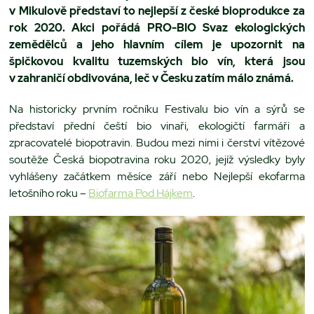
v Mikulově představí to nejlepší z české bioprodukce za
rok 2020. Akci pořádá PRO-BIO Svaz ekologických
zemědělců a jeho hlavním cílem je upozornit na
špičkovou kvalitu tuzemských bio vín, která jsou
v zahraničí obdivována, leč v Česku zatím málo známá.
Na historicky prvním ročníku Festivalu bio vín a sýrů se
představí přední čeští bio vinaři, ekologičtí farmáři a
zpracovatelé biopotravin. Budou mezi nimi i čerství vítězové
soutěže Česká biopotravina roku 2020, jejíž výsledky byly
vyhlášeny začátkem měsíce září nebo Nejlepší ekofarma
letošního roku –
Biofarma Pod Hájkem
.