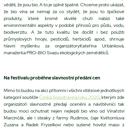
věděli, že jsou bio. A to je úplně špatně. Chceme proto ukázat,
že bio vína se nemají za co stydět, že jsou to špičkové
produkty, které kromě skvělé chuti nabízí také
environmentální aspekty v podobě přínosů pro půdu, vodu,
biodiverzitu. A že tuto kvalitu lze docílit i bez použití
průmyslových hnojiv, pesticidů, herbicidů apod., shrnuje
hlavní myšlenku za organizátoryKateřina Urbánková,
manažerka PRO-BIO Svazu ekologických zemědělců.
Na festivalu proběhne slavnostní předání cen
Mimo to budou na akci přítomni i všichni vítězové jednotlivých
kategorií soutěže
Česká biopotravina roku 2020
, kterým zde
organizátoři slavnostně předají ocenění a návštěvníci tak
budou moci ochutnat nejen nejlepší bio víno od Vinařství
Marcinčák, ale i steaky z farmy Rudimov, čaje Květomluva
Zuzana a Radek Fryzelkovi nebo sušené hovězí maso z