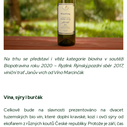
Na trhu se představí i vítěz kategorie biovína v soutěži
Biopotravina roku 2020 – Ryzlink Rýnský,pozdní sběr 2017,
viniční trať Janův vrch od Víno Marcinčák
Vína, sýry i burčák
Celkově bude na slavnosti prezentováno na dvacet
tuzemských bio vín, které doplní kravské, kozí i ovčí sýry od
ekofarem z různých koutů České republiky. Protože je září, čas