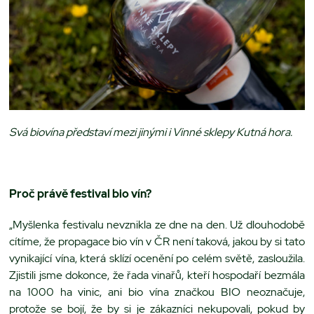
Svá biovína představí mezi jinými i Vinné sklepy Kutná hora.
Proč právě festival bio vín?
„Myšlenka festivalu nevznikla ze dne na den. Už dlouhodobě
cítíme, že propagace bio vín v ČR není taková, jakou by si tato
vynikající vína, která sklízí ocenění po celém světě, zasloužila.
Zjistili jsme dokonce, že řada vinařů, kteří hospodaří bezmála
na 1000 ha vinic, ani bio vína značkou BIO neoznačuje,
protože se bojí, že by si je zákazníci nekupovali, pokud by