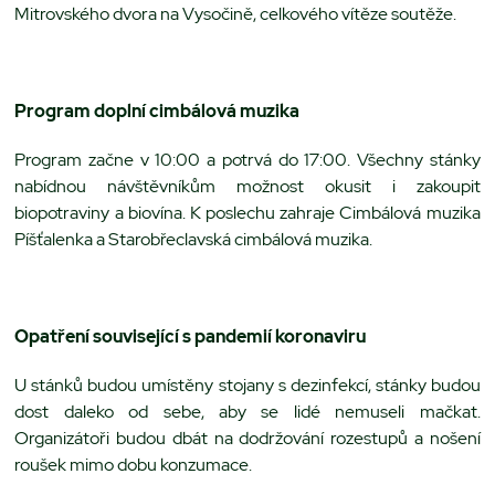
Mitrovského dvora na Vysočině, celkového vítěze soutěže.
Program doplní cimbálová muzika
Program začne v 10:00 a potrvá do 17:00. Všechny stánky
nabídnou návštěvníkům možnost okusit i zakoupit
biopotraviny a biovína. K poslechu zahraje Cimbálová muzika
Píšťalenka a Starobřeclavská cimbálová muzika.
Opatření související s pandemií koronaviru
U stánků budou umístěny stojany s dezinfekcí, stánky budou
dost daleko od sebe, aby se lidé nemuseli mačkat.
Organizátoři budou dbát na dodržování rozestupů a nošení
roušek mimo dobu konzumace.