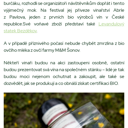
burčáku, rozhodli se organizátoři návštěvníkům dopřát i tento
výjimečný mok. Na festival jej přiveze vinařství Abrle
z Pavlova, jeden z prvních bio výrobců vín v České
republice.Své voňavé zboží představí také
Levandulový
statek Bezděkov
.
A v případě příznivého počasí nebude chybět zmrzlina z bio
ovčího mléka z ovčí farmy M&M Šonov.
Někteří vinaři budou na akci zastoupeni osobně, ostatní
budou prezentovat svá vína na společném stánku – lidé je tak
budou moci nejenom ochutnat a zakoupit, ale také se
dozvědět, jak se produkují a co obnáší získat certifikaci BIO.