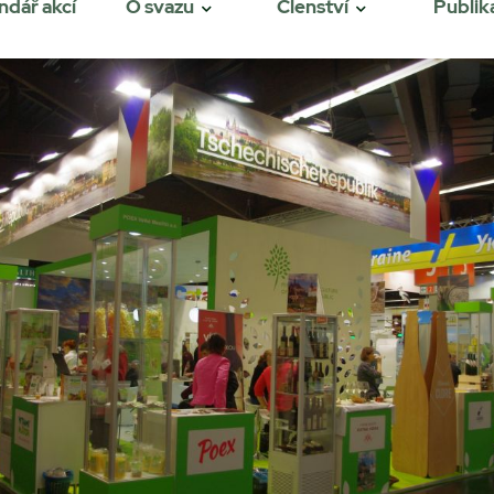
ndář akcí
O svazu
Členství
Publik