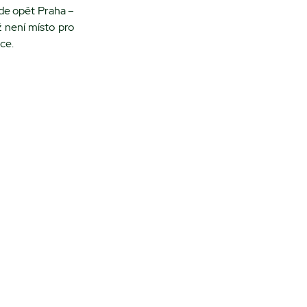
e opět Praha –
 není místo pro
ce.