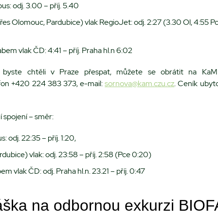
us: odj. 3.00 – příj. 5.40
řes Olomouc, Pardubice) vlak RegioJet: odj. 2:27 (3.30 Ol, 4:55 Pce
abem vlak ČD: 4:41 – příj. Praha hl.n 6:02
 byste chtěli v Praze přespat, můžete se obrátit na K
fon +420 224 383 373, e-mail:
sornova@kam.czu.cz
. Ceník ubyto
í spojení – směr:
 odj. 22:35 – příj. 1:20,
dubice) vlak: odj. 23:58 – příj. 2:58 (Pce 0:20)
em vlak ČD: odj. Praha hl.n. 23.21 – příj. 0:47