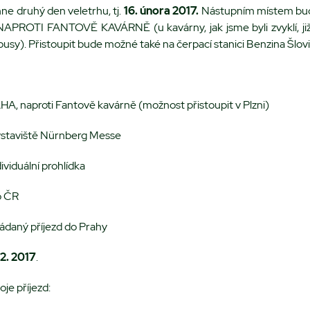
e druhý den veletrhu, tj.
16. února 2017.
Nástupním místem bud
, NAPROTI FANTOVĚ KAVÁRNĚ (u kavárny, jak jsme byli zvyklí, již
usy). Přistoupit bude možné také na čerpací stanici Benzina Šlovi
HA, naproti Fantově kavárně (možnost přistoupit v Plzni)
výstaviště Nürnberg Messe
dividuální prohlídka
o ČR
ádaný příjezd do Prahy
.2. 2017
.
je příjezd: