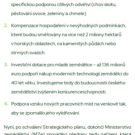
specifickou podporou citlivých odvětví (chov skotu,
pěstování ovoce, zeleniny a chmele).
Kompenzace hospodaření v nevýhodných podmínkách,
které budou směřovány na více než 2 miliony hektarů
v horských oblastech, na kamenitých půdách nebo
strmých svazích.
Investiční dotace pro mladé zemědělce – až 136 milionů
euro podpoří nákup moderních technologií zemědělci do
40 let věku. Investujeme tedy do budoucnosti českého
zemědělství zvýšením konkurenceschopnosti.
Podpora vzniku nových pracovních míst na venkově tak,
aby se zpomalilo jeho vylidňování.
Nyní, po schválení Strategického plánu, dokončí Ministerstvo
zemědělství (MZe) prováděcí předpisy, tedy nařízení, která