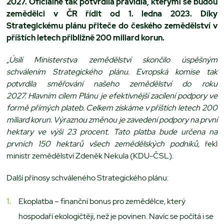
2027. Oficiálně tak potvrdila pravidla, kterými se budou
zemědělci v ČR řídit od 1. ledna 2023. Díky
Strategickému plánu přiteče do českého zemědělství v
příštích letech přibližně 200 miliard korun.
„Úsilí Ministerstva zemědělství skončilo úspěšným
schválením Strategického plánu. Evropská komise tak
potvrdila směřování našeho zemědělství do roku
2027.
Hlavním cílem Plánu je efektivnější zacílení podpory ve
formě přímých plateb. Celkem získáme v příštích letech 200
miliard korun. Výraznou změnou je zavedení podpory na první
hektary ve výši 23 procent. Tato platba bude určena na
prvních 150 hektarů všech zemědělských podniků,
řekl
ministr zemědělství Zdeněk Nekula (KDU-ČSL).
Další přínosy schváleného Strategického plánu:
Ekoplatba – finanční bonus pro zemědělce, který
hospodaří ekologičtěji, než je povinen. Navíc se počítá i se