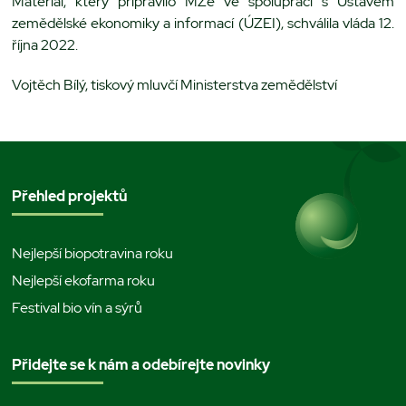
Materiál, který připravilo MZe ve spolupráci s Ústavem
zemědělské ekonomiky a informací (ÚZEI), schválila vláda 12.
října 2022.
Vojtěch Bílý, tiskový mluvčí Ministerstva zemědělství
Přehled projektů
Nejlepší biopotravina roku
Nejlepší ekofarma roku
Festival bio vín a sýrů
Přidejte se k nám a odebírejte novinky