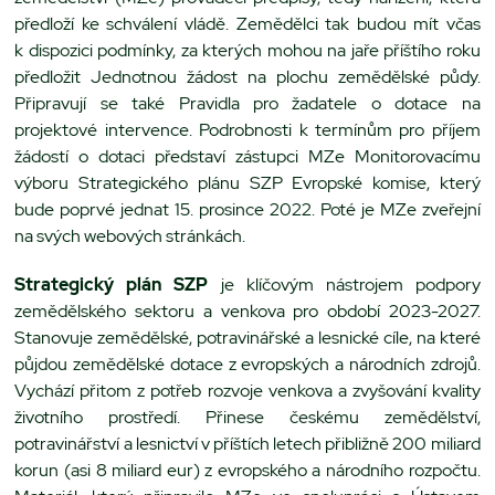
předloží ke schválení vládě. Zemědělci tak budou mít včas
k dispozici podmínky, za kterých mohou na jaře příštího roku
předložit Jednotnou žádost na plochu zemědělské půdy.
Připravují se také Pravidla pro žadatele o dotace na
projektové intervence. Podrobnosti k termínům pro příjem
žádostí o dotaci představí zástupci MZe Monitorovacímu
výboru Strategického plánu SZP Evropské komise, který
bude poprvé jednat 15. prosince 2022. Poté je MZe zveřejní
na svých webových stránkách.
Strategický plán SZP
je klíčovým nástrojem podpory
zemědělského sektoru a venkova pro období 2023-2027.
Stanovuje zemědělské, potravinářské a lesnické cíle, na které
půjdou zemědělské dotace z evropských a národních zdrojů.
Vychází přitom z potřeb rozvoje venkova a zvyšování kvality
životního prostředí. Přinese českému zemědělství,
potravinářství a lesnictví v příštích letech přibližně 200 miliard
korun (asi 8 miliard eur) z evropského a národního rozpočtu.