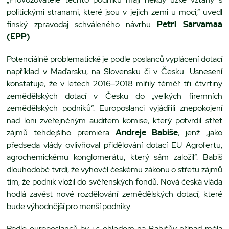
politickými stranami, které jsou v jejich zemi u moci,“ uvedl
finský zpravodaj schváleného návrhu
Petri Sarvamaa
(EPP)
.
Potenciálně problematické je podle poslanců vyplácení dotací
například v Maďarsku, na Slovensku či v Česku. Usnesení
konstatuje, že v letech 2016–2018 mířily téměř tři čtvrtiny
zemědělských dotací v Česku do „velkých firemních
zemědělských podniků“. Europoslanci vyjádřili znepokojení
nad loni zveřejněným auditem komise, který potvrdil střet
zájmů tehdejšího premiéra
Andreje Babiše
, jenž „jako
předseda vlády ovlivňoval přidělování dotací EU Agrofertu,
agrochemickému konglomerátu, který sám založil“. Babiš
dlouhodobě tvrdí, že vyhověl českému zákonu o střetu zájmů
tím, že podnik vložil do svěřenských fondů. Nová česká vláda
hodlá zavést nové rozdělování zemědělských dotací, které
bude výhodnější pro menší podniky.
Podle europoslanců by i s ohledem na Babišův případ měla