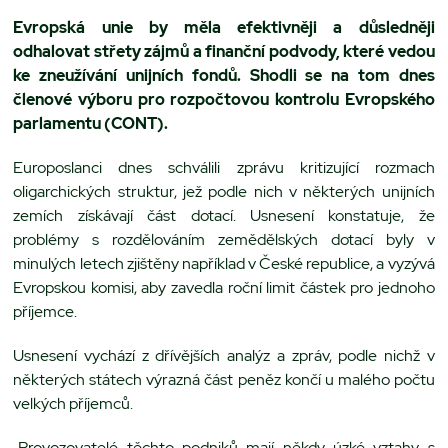
Evropská unie by měla efektivněji a důsledněji
odhalovat střety zájmů a finanční podvody, které vedou
ke zneužívání unijních fondů. Shodli se na tom dnes
členové výboru pro rozpočtovou kontrolu Evropského
parlamentu (CONT).
Europoslanci dnes schválili zprávu kritizující rozmach
oligarchických struktur, jež podle nich v některých unijních
zemích získávají část dotací. Usnesení konstatuje, že
problémy s rozdělováním zemědělských dotací byly v
minulých letech zjištěny například v České republice, a vyzývá
Evropskou komisi, aby zavedla roční limit částek pro jednoho
příjemce.
Usnesení vychází z dřívějších analýz a zpráv, podle nichž v
některých státech výrazná část peněz končí u malého počtu
velkých příjemců.
„Provozovatelé těchto podniků mají někdy úzké vztahy s