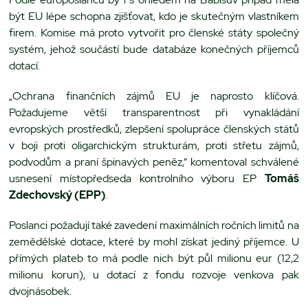
být EU lépe schopna zjišťovat, kdo je skutečným vlastníkem
firem. Komise má proto vytvořit pro členské státy společný
systém, jehož součástí bude databáze konečných příjemců
dotací.
„Ochrana finančních zájmů EU je naprosto klíčová.
Požadujeme větší transparentnost při vynakládání
evropských prostředků, zlepšení spolupráce členských států
v boji proti oligarchickým strukturám, proti střetu zájmů,
podvodům a praní špinavých peněz,“ komentoval schválené
usnesení místopředseda kontrolního výboru EP
Tomáš
Zdechovský (EPP)
.
Poslanci požadují také zavedení maximálních ročních limitů na
zemědělské dotace, které by mohl získat jediný příjemce. U
přímých plateb to má podle nich být půl milionu eur (12,2
milionu korun), u dotací z fondu rozvoje venkova pak
dvojnásobek.