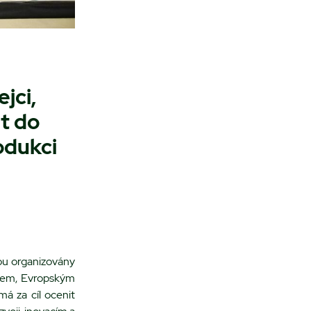
jci,
it do
odukci
ou organizovány
orem, Evropským
 za cíl ocenit