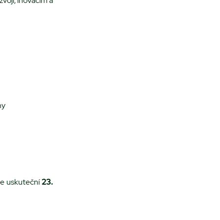
zvoji, inovacím a
ny
 se uskuteční
23.