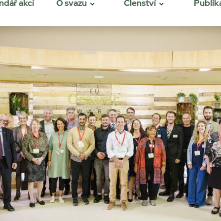
ndář akcí
O svazu
Členství
Publik