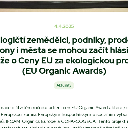
4.4.2025
logičtí zemědělci, podniky, prode
ony i města se mohou začít hlás
že o Ceny EU za ekologickou pr
(EU Organic Awards)
Aktuality
rmace o čtvrtém ročníku udílení cen EU Organic Awards, které js
s Evropskou komisí, Evropským hospodářským a sociálním výb
nů, IFOAM Organics Europe a COPA-COGECA. Tento projekt má