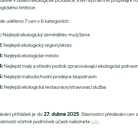
tele v oblasti ekologické produkce, kteří významně přispívají k ro
ogického řetězce.
e uděleno 7 cen v 6 kategoriích:
:
Nejlepší ekologický zemědělec muž/žena
2:
Nejlepší ekologický region/okres
3:
Nejlepší ekologické město
4:
Nejlepší malý a střední podnik zpracovávající ekologické potravi
5:
Nejlepší maloobchodní prodejce biopotravin
6:
Nejlepší ekologická restaurace/stravovací služba
vání přihlášek je do
27. dubna 2025
. Slavnostní předávání cen
robnosti včetně podmínek účasti naleznete
zde.