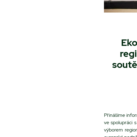
Eko
regi
soutě
Přinášíme info
ve spolupráci 
výborem regio