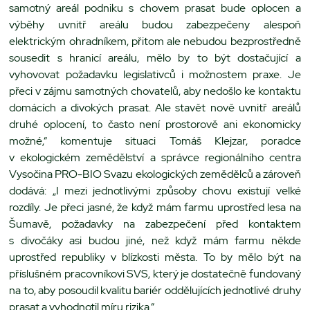
samotný areál podniku s chovem prasat bude oplocen a
výběhy uvnitř areálu budou zabezpečeny alespoň
elektrickým ohradníkem, přitom ale nebudou bezprostředně
sousedit s hranicí areálu, mělo by to být dostačující a
vyhovovat požadavku legislativců i možnostem praxe. Je
přeci v zájmu samotných chovatelů, aby nedošlo ke kontaktu
domácích a divokých prasat. Ale stavět nově uvnitř areálů
druhé oplocení, to často není prostorově ani ekonomicky
možné,“ komentuje situaci Tomáš Klejzar, poradce
v ekologickém zemědělství a správce regionálního centra
Vysočina PRO-BIO Svazu ekologických zemědělců a zároveň
dodává: „I mezi jednotlivými způsoby chovu existují velké
rozdíly. Je přeci jasné, že když mám farmu uprostřed lesa na
Šumavě, požadavky na zabezpečení před kontaktem
s divočáky asi budou jiné, než když mám farmu někde
uprostřed republiky v blízkosti města. To by mělo být na
příslušném pracovníkovi SVS, který je dostatečně fundovaný
na to, aby posoudil kvalitu bariér oddělujících jednotlivé druhy
prasat a vyhodnotil míru rizika.“