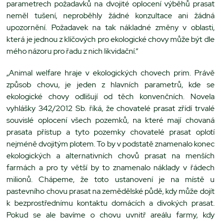
parametrech požadavků na dvojité oplocení výběhů prasat
neměl tušení, neproběhly žádné konzultace ani žádná
upozornění. Požadavek na tak nákladné změny v oblasti,
která je jednou z klíčových pro ekologické chovy může být dle
mého názoru pro řadu z nich likvidační.“
„Animal welfare hraje v ekologických chovech prim. Právě
způsob chovu, je jeden z hlavních parametrů, kde se
ekologické chovy odlišují od těch konvenčních. Novela
vyhlášky 342/2012 Sb. říká, že chovatelé prasat zřídí trvalé
souvislé oplocení všech pozemků, na které mají chovaná
prasata přístup a tyto pozemky chovatelé prasat oplotí
nejméně dvojitým plotem. To by v podstatě znamenalo konec
ekologických a alternativních chovů prasat na menších
farmách a pro ty větší by to znamenalo náklady v řádech
milionů. Chápeme, že toto ustanovení je na místě u
pastevního chovu prasat na zemědělské půdě, kdy může dojít
k bezprostřednímu kontaktu domácích a divokých prasat.
Pokud se ale bavíme o chovu uvnitř areálu farmy, kdy