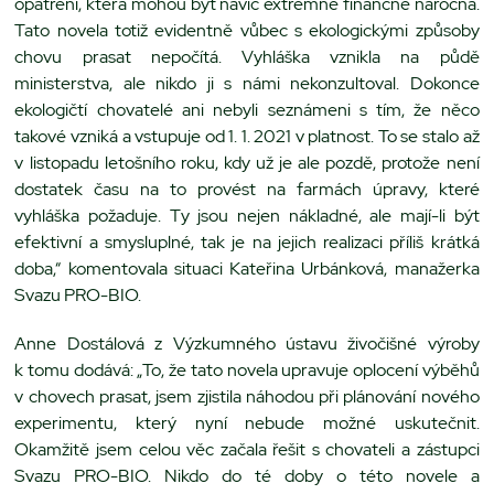
opatření, která mohou být navíc extrémně finančně náročná.
Tato novela totiž evidentně vůbec s ekologickými způsoby
chovu prasat nepočítá. Vyhláška vznikla na půdě
ministerstva, ale nikdo ji s námi nekonzultoval. Dokonce
ekologičtí chovatelé ani nebyli seznámeni s tím, že něco
takové vzniká a vstupuje od 1. 1. 2021 v platnost. To se stalo až
v listopadu letošního roku, kdy už je ale pozdě, protože není
dostatek času na to provést na farmách úpravy, které
vyhláška požaduje. Ty jsou nejen nákladné, ale mají-li být
efektivní a smysluplné, tak je na jejich realizaci příliš krátká
doba,“ komentovala situaci Kateřina Urbánková, manažerka
Svazu PRO-BIO.
Anne Dostálová z Výzkumného ústavu živočišné výroby
k tomu dodává: „To, že tato novela upravuje oplocení výběhů
v chovech prasat, jsem zjistila náhodou při plánování nového
experimentu, který nyní nebude možné uskutečnit.
Okamžitě jsem celou věc začala řešit s chovateli a zástupci
Svazu PRO-BIO. Nikdo do té doby o této novele a