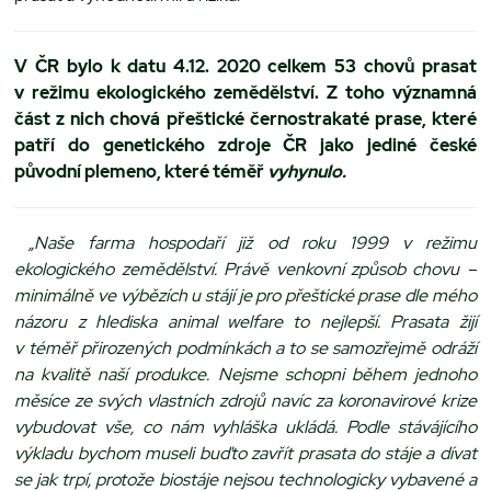
V ČR bylo k datu 4.12. 2020 celkem 53 chovů prasat
v režimu ekologického zemědělství. Z toho významná
část z nich chová přeštické černostrakaté prase, které
patří do genetického zdroje ČR jako jediné české
původní plemeno, které téměř
vyhynulo.
„Naše farma hospodaří již od roku 1999 v režimu
ekologického zemědělství. Právě venkovní způsob chovu –
minimálně ve výbězích u stájí je pro přeštické prase dle mého
názoru z hlediska animal welfare to nejlepší. Prasata žijí
v téměř přirozených podmínkách a to se samozřejmě odráží
na kvalitě naší produkce. Nejsme schopni během jednoho
měsíce ze svých vlastních zdrojů navíc za koronavirové krize
vybudovat vše, co nám vyhláška ukládá. Podle stávájícího
výkladu bychom museli buďto zavřít prasata do stáje a dívat
se jak trpí, protože biostáje nejsou technologicky vybavené a