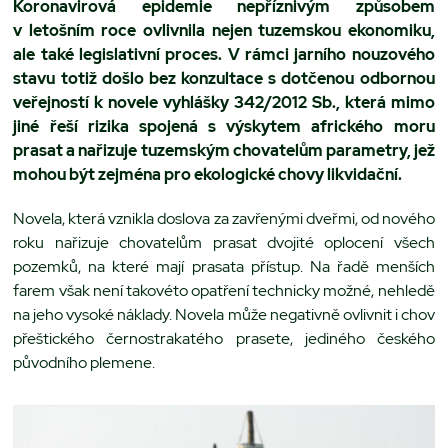
Koronavirová epidemie nepříznivým způsobem
v letošním roce ovlivnila nejen tuzemskou ekonomiku,
ale také legislativní proces. V rámci jarního nouzového
stavu totiž došlo bez konzultace s dotčenou odbornou
veřejností k novele vyhlášky 342/2012 Sb., která mimo
jiné řeší rizika spojená s výskytem afrického moru
prasat a nařizuje tuzemským chovatelům parametry, jež
mohou být zejména pro ekologické chovy likvidační.
Novela, která vznikla doslova za zavřenými dveřmi, od nového
roku nařizuje chovatelům prasat dvojité oplocení všech
pozemků, na které mají prasata přístup. Na řadě menších
farem však není takovéto opatření technicky možné, nehledě
na jeho vysoké náklady. Novela může negativně ovlivnit i chov
přeštického černostrakatého prasete, jediného českého
původního plemene.