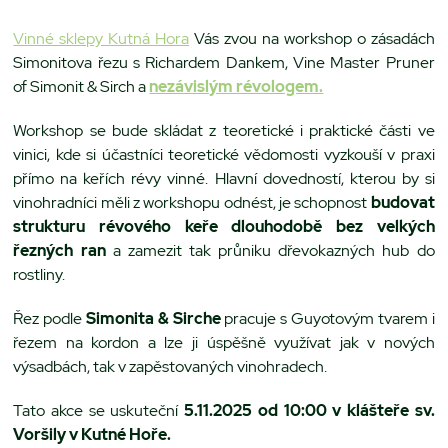
Vinné sklepy Kutná Hora
Vás zvou na workshop o zásadách
Simonitova řezu s Richardem Dankem, Vine Master Pruner
of Simonit & Sirch a
nezávislým révologem.
Workshop se bude skládat z teoretické i praktické části ve
vinici, kde si účastníci teoretické vědomosti vyzkouší v praxi
přímo na keřích révy vinné. Hlavní dovedností, kterou by si
vinohradníci měli z workshopu odnést, je schopnost
budovat
strukturu révového keře dlouhodobě bez velkých
řezných ran
a zamezit tak průniku dřevokazných hub do
rostliny.
Řez podle
Simonita & Sirche
pracuje s Guyotovým tvarem i
řezem na kordon a lze ji úspěšně využívat jak v nových
výsadbách, tak v zapěstovaných vinohradech.
Tato akce se uskuteční
5.11.2025 od 10:00
v klášteře sv.
Voršily v Kutné Hoře.