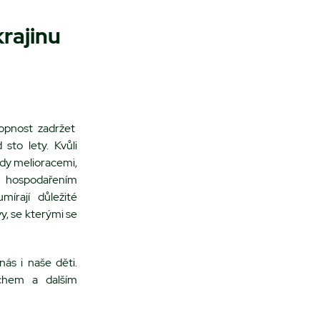
rajinu
opnost zadržet
sto lety. Kvůli
dy melioracemi,
 hospodařením
mírají důležité
y, se kterými se
ás i naše děti.
uchem a dalším