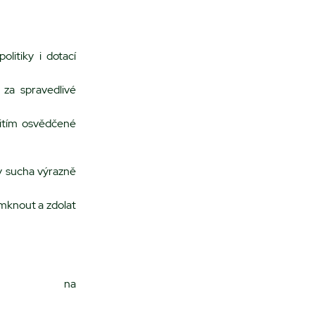
litiky i dotací
 za spravedlivé
žitím osvědčené
y sucha výrazně
mknout a zdolat
ost na