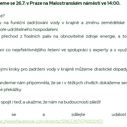
eme se 26.7. v Praze na Malostranském náměstí ve 14:00.
me?
u na funkční zadržování vody v krajině a změnu zemědělské po
ře udržitelného hospodaření.
í přechod z fosilních paliv na obnovitelné zdroje energie, a to
ní co nejefektivnějšího řešení ve spolupráci s experty a s vyu
ými kroky pro zadržení vody v krajině můžeme drastické dopad
andemie nám připomněla, že se i v těžkých chvílích dokážeme se
é překážky.
spojit i teď, a ukažme, že nám na budoucnosti záleží!
jte se a sdílejte udál
ps://www.facebook.com/events/596239707692097/