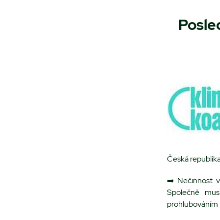
Posle
Česká republika
➡️ Nečinnost v
Společně musí
prohlubováním k