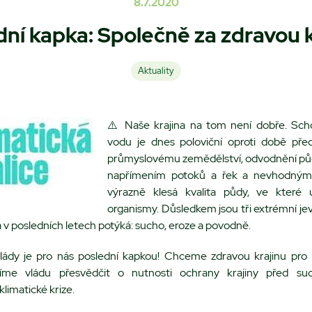
8.7.2020
dní kapka: Společně za zdravou k
Aktuality
⚠️ Naše krajina na tom není dobře. Sch
vodu je dnes poloviční oproti době před 
průmyslovému zemědělství, odvodnění pů
napřímením potoků a řek a nevhodným
výrazně klesá kvalita půdy, ve které u
organismy. Důsledkem jsou tři extrémní jev
 v posledních letech potýká: sucho, eroze a povodně.
lády je pro nás poslední kapkou! Chceme zdravou krajinu pro n
me vládu přesvědčit o nutnosti ochrany krajiny před s
limatické krize.