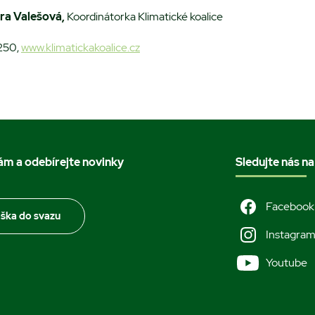
ra Valešová,
Koordinátorka Klimatické koalice
250,
www.klimatickakoalice.cz
nám a odebírejte novinky
Sledujte nás na
Facebook
áška do svazu
Instagra
Youtube