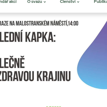
ndář akcí
O svazu
Členství
Publik