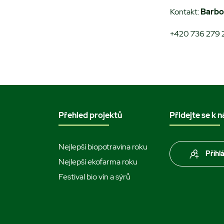
Kontakt:
Barbo
+420 736 279 
Přehled projektů
Přidejte se k 
Nejlepší biopotravina roku
Přihl
Nejlepší ekofarma roku
Festival bio vín a sýrů