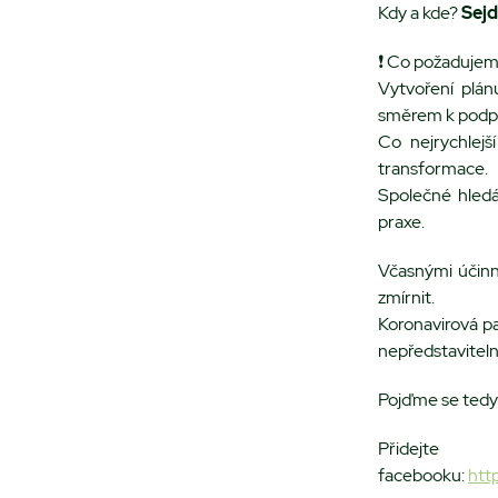
Kdy a kde?
Sejd
❗️ Co požaduje
Vytvoření plán
směrem k podpo
Co nejrychlejš
transformace.
Společné hledá
praxe.
Včasnými účinn
zmírnit.
Koronavirová p
nepředstaviteln
Pojďme se tedy 
Přide
facebooku:
htt