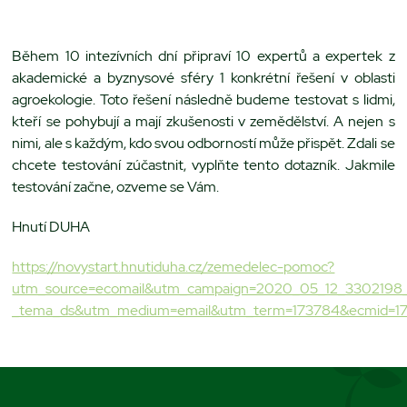
Během 10 intezívních dní připraví 10 expertů a expertek z
akademické a byznysové sféry 1 konkrétní řešení v oblasti
agroekologie. Toto řešení následně budeme testovat s lidmi,
kteří se pohybují a mají zkušenosti v zemědělství. A nejen s
nimi, ale s každým, kdo svou odborností může přispět. Zdali se
chcete testování zúčastnit, vyplňte tento dotazník. Jakmile
testování začne, ozveme se Vám.
Hnutí DUHA
https://novystart.hnutiduha.cz/zemedelec-pomoc?
utm_source=ecomail&utm_campaign=2020_05_12_3302198
_tema_ds&utm_medium=email&utm_term=173784&ecmid=1