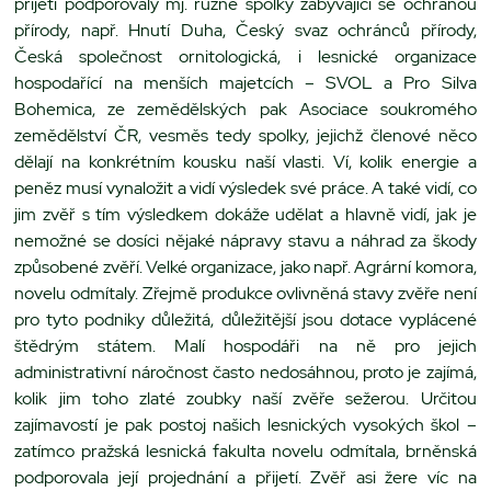
přijetí podporovaly mj. různé spolky zabývající se ochranou
přírody, např. Hnutí Duha, Český svaz ochránců přírody,
Česká společnost ornitologická, i lesnické organizace
hospodařící na menších majetcích – SVOL a Pro Silva
Bohemica, ze zemědělských pak Asociace soukromého
zemědělství ČR, vesměs tedy spolky, jejichž členové něco
dělají na konkrétním kousku naší vlasti. Ví, kolik energie a
peněz musí vynaložit a vidí výsledek své práce. A také vidí, co
jim zvěř s tím výsledkem dokáže udělat a hlavně vidí, jak je
nemožné se dosíci nějaké nápravy stavu a náhrad za škody
způsobené zvěří. Velké organizace, jako např. Agrární komora,
novelu odmítaly. Zřejmě produkce ovlivněná stavy zvěře není
pro tyto podniky důležitá, důležitější jsou dotace vyplácené
štědrým státem. Malí hospodáři na ně pro jejich
administrativní náročnost často nedosáhnou, proto je zajímá,
kolik jim toho zlaté zoubky naší zvěře sežerou. Určitou
zajímavostí je pak postoj našich lesnických vysokých škol –
zatímco pražská lesnická fakulta novelu odmítala, brněnská
podporovala její projednání a přijetí. Zvěř asi žere víc na