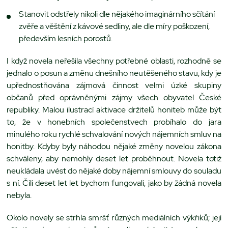
Stanovit odstřely nikoli dle nějakého imaginárního sčítání
zvěře a věštění z kávové sedliny, ale dle míry poškození,
především lesních porostů.
I když novela neřešila všechny potřebné oblasti, rozhodně se
jednalo o posun a změnu dnešního neutěšeného stavu, kdy je
upřednostňována zájmová činnost velmi úzké skupiny
občanů před oprávněnými zájmy všech obyvatel České
republiky. Malou ilustrací aktivace držitelů honiteb může být
to, že v honebních společenstvech probíhalo do jara
minulého roku rychlé schvalování nových nájemních smluv na
honitby. Kdyby byly náhodou nějaké změny novelou zákona
schváleny, aby nemohly deset let proběhnout. Novela totiž
neukládala uvést do nějaké doby nájemní smlouvy do souladu
s ní. Čili deset let let bychom fungovali, jako by žádná novela
nebyla.
Okolo novely se strhla smršť různých mediálních výkřiků; její