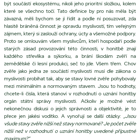
být součástí ekosystému, nikoli jeho prioritní složkou, kolem
které se všechno točí. Tato definice by pro nás měla být
závazná, měli bychom se jí řídit a podle ní posuzovat, zda
hlasitě bráněná činnost je opravdu myslivostí, tím veřejným
zájmem, který si zaslouží ochrany, úcty a všemožné podpory.
Proto se omlouvám všem myslivcům, kteří hospodaří podle
starých zásad provozování této činnosti, v honitbě znají
každého střevlíka a sýkorku, a brání škodám zvěří na
zemědělské či lesní produkci, seč to jde. Všem třem. Chov
zvěře jako jedna ze součástí myslivosti musí dle zákona o
myslivosti probíhat tak, aby se stavy lovné zvěře pohybovaly
mezi minimálním a normovaným stavem. Jsou to hodnoty,
chcete-li čísla, která stanoví v rozhodnutí o uznání honitby
orgán státní správy myslivosti. Ačkoliv je možné vést
nekonečnou diskusi o jejich správnosti a objektivitě, je to
přece jen jakési vodítko. A vynořují se další otázky:
„Jsou
všude stavy zvěře nižší než stavy normované? Je počet zvěře
nižší než v rozhodnutí o uznání honitby uvedené přípustné
maximum?“