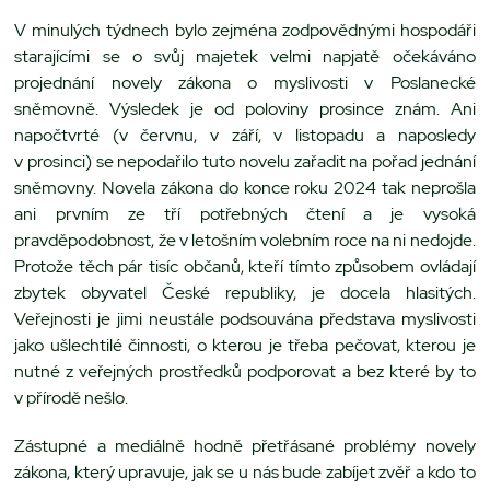
V minulých týdnech bylo zejména zodpovědnými hospodáři
starajícími se o svůj majetek velmi napjatě očekáváno
projednání novely zákona o myslivosti v Poslanecké
sněmovně. Výsledek je od poloviny prosince znám. Ani
napočtvrté (v červnu, v září, v listopadu a naposledy
v prosinci) se nepodařilo tuto novelu zařadit na pořad jednání
sněmovny. Novela zákona do konce roku 2024 tak neprošla
ani prvním ze tří potřebných čtení a je vysoká
pravděpodobnost, že v letošním volebním roce na ni nedojde.
Protože těch pár tisíc občanů, kteří tímto způsobem ovládají
zbytek obyvatel České republiky, je docela hlasitých.
Veřejnosti je jimi neustále podsouvána představa myslivosti
jako ušlechtilé činnosti, o kterou je třeba pečovat, kterou je
nutné z veřejných prostředků podporovat a bez které by to
v přírodě nešlo.
Zástupné a mediálně hodně přetřásané problémy novely
zákona, který upravuje, jak se u nás bude zabíjet zvěř a kdo to