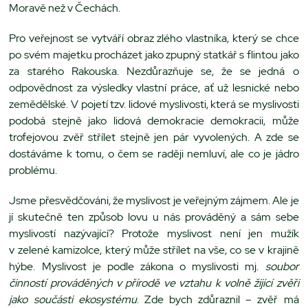
Moravě než v Čechách.
Pro veřejnost se vytváří obraz zlého vlastníka, který se chce
po svém majetku procházet jako zpupný statkář s flintou jako
za starého Rakouska. Nezdůrazňuje se, že se jedná o
odpovědnost za výsledky vlastní práce, ať už lesnické nebo
zemědělské. V pojetí tzv. lidové myslivosti, která se myslivosti
podobá stejně jako lidová demokracie demokracii, může
trofejovou zvěř střílet stejně jen pár vyvolených. A zde se
dostáváme k tomu, o čem se raději nemluví, ale co je jádro
problému.
Jsme přesvědčováni, že myslivost je veřejným zájmem. Ale je
jí skutečně ten způsob lovu u nás prováděný a sám sebe
myslivostí nazývající? Protože myslivost není jen mužík
v zelené kamizolce, který může střílet na vše, co se v krajině
hýbe. Myslivost je podle zákona o myslivosti mj.
soubor
činností prováděných v přírodě ve vztahu k volně žijící zvěři
jako součásti ekosystému
. Zde bych zdůraznil – zvěř má