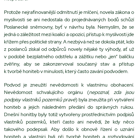
Protože nejrafinovanější odmítnutí je mlčení, novela zákona o
myslivosti se ani nedostala do projednávaných bodů schůzí
Poslanecké sněmovny, byť v návrhu byla. Nemyslím, že se
jedná o záležitost mezi koalicí a opozicí, přístup k myslivosti jde
křížem přes politické strany. A nezbývá než se dokola ptát, kdo
z poslanců získal od odpůrců novely nějaké ty výhody, ať už
v podobě bezplatného odstřelu a zážitku nebo „jen“ balíčku
zvěřiny, aby se zakonzervoval současný stav a přístup
k tvorbě honiteb v minulosti, který často zavání podvodem.
Podvod je zneužití nevědomosti k vlastnímu obohacení.
Nevědomost schvalujícího orgánu (
nepoznal, zda jsou
podpisy vlastníků pozemků pravé
) byla zneužita při vytváření
honiteb a jejich následném předání do správných rukou.
Dnešní honitby byly totiž vytvořeny prostřednictvím podpisů
vlastníků pozemků, kteří často ani nevědí, že kdy něco
takového podepsali. Aby došlo k obnově řízení o uznání
honiteb a vlastníci byli při tvorbě honiteb a rozhodování