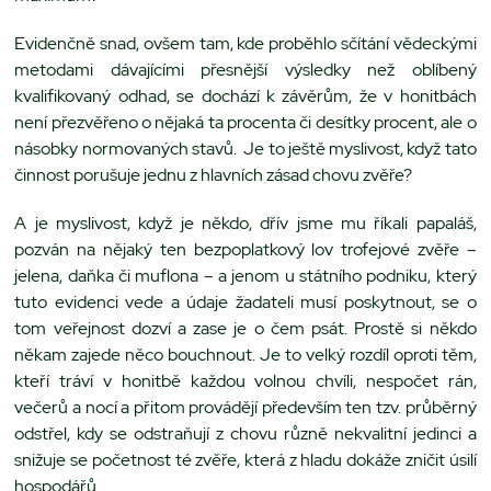
Evidenčně snad, ovšem tam, kde proběhlo sčítání vědeckými
metodami dávajícími přesnější výsledky než oblíbený
kvalifikovaný odhad, se dochází k závěrům, že v honitbách
není přezvěřeno o nějaká ta procenta či desítky procent, ale o
násobky normovaných stavů. Je to ještě myslivost, když tato
činnost porušuje jednu z hlavních zásad chovu zvěře?
A je myslivost, když je někdo, dřív jsme mu říkali papaláš,
pozván na nějaký ten bezpoplatkový lov trofejové zvěře –
jelena, daňka či muflona – a jenom u státního podniku, který
tuto evidenci vede a údaje žadateli musí poskytnout, se o
tom veřejnost dozví a zase je o čem psát. Prostě si někdo
někam zajede něco bouchnout. Je to velký rozdíl oproti těm,
kteří tráví v honitbě každou volnou chvíli, nespočet rán,
večerů a nocí a přitom provádějí především ten tzv. průběrný
odstřel, kdy se odstraňují z chovu různě nekvalitní jedinci a
snižuje se početnost té zvěře, která z hladu dokáže zničit úsilí
hospodářů.