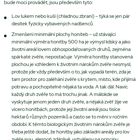
bude moci provádět, jsou především tyto:
Lov lukem nebo kuší (chladnou zbraní) – týká se jen pár
desítek fyzicky vybavených nadšenců.
Zmenšení minimální plochy honiteb – už stávající
minimální výměra honitby 500 ha je výmysl lidský a jako
životní areál lovem obhospodařovaných druhů, zejména
spárkaté zvěře, nepostačuje. Výměra honitby stanovená
plochou je vzhledem k životním nárokům zvěře nesmysl,
protože jde vždy především o to, jak vypadá terén, zda je
tam prostor pro zaléhání zvěře s krytem, místo, kde přijímá
potravu a pochopitelně nějaká ta voda. A tak dál. Navíc
každý druh zvěře to má trochu jinak. A málokde se
vyskytuje jenom jeden druh zvěře, a nějaká zvěř žije ve
vícero honitbách, protože její životní areál jsou tisíce
hektarů různých pozemků a často se to mění v ročním
období. K těmto biologickým životním nárokům zvěře je
třeba ještě dodat, že honitby jako základní areály pro lov
zvěře jsou, alespoň zdánlivě, vytvářeny na principu