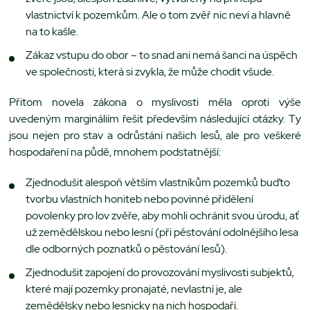
vlastnictví k pozemkům. Ale o tom zvěř nic neví a hlavně
na to kašle.
Zákaz vstupu do obor – to snad ani nemá šanci na úspěch
ve společnosti, která si zvykla, že může chodit všude.
Přitom novela zákona o myslivosti měla oproti výše
uvedeným margináliím řešit především následující otázky. Ty
jsou nejen pro stav a odrůstání našich lesů, ale pro veškeré
hospodaření na půdě, mnohem podstatnější:
Zjednodušit alespoň větším vlastníkům pozemků buďto
tvorbu vlastních honiteb nebo povinné přidělení
povolenky pro lov zvěře, aby mohli ochránit svou úrodu, ať
už zemědělskou nebo lesní (při pěstování odolnějšího lesa
dle odborných poznatků o pěstování lesů).
Zjednodušit zapojení do provozování myslivosti subjektů,
které mají pozemky pronajaté, nevlastní je, ale
zemědělsky nebo lesnicky na nich hospodaří.