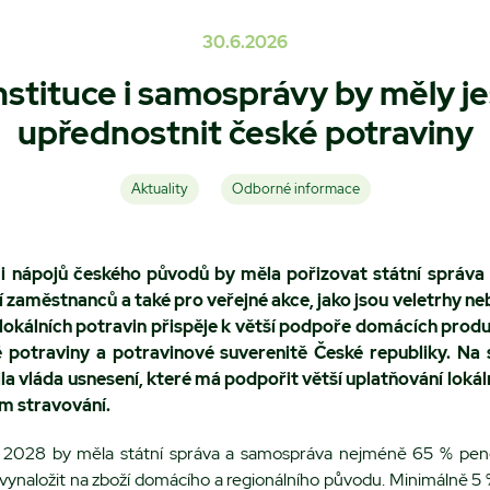
30.6.2026
instituce i samosprávy by měly je
upřednostnit české potraviny
Aktuality
Odborné informace
 i nápojů českého původů by měla pořizovat státní správ
 zaměstnanců a také pro veřejné akce, jako jsou veletrhy n
 lokálních potravin přispěje k větší podpoře domácích prod
 potraviny a potravinové suverenitě České republiky. N
ila vláda usnesení, které má podpořit větší uplatňování lokál
ím stravování.
 2028 by měla státní správa a samospráva nejméně 65 % pen
vynaložit na zboží domácího a regionálního původu. Minimálně 5