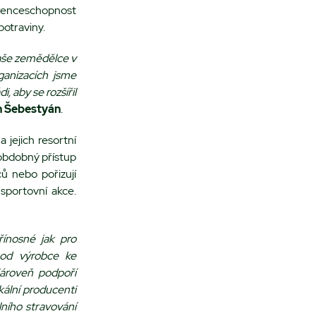
urenceschopnost
potraviny.
naše zemědělce v
ganizacích jsme
, aby se rozšířil
n Šebestyán
.
jejich resortní
 obdobný přístup
ů nebo pořizují
sportovní akce.
řínosné jak pro
e od výrobce ke
Zároveň podpoří
kální producenti
lního stravování