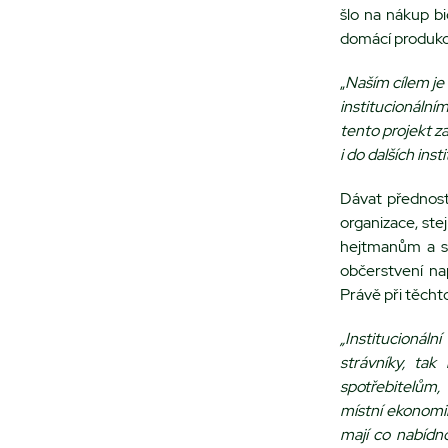
šlo na nákup b
domácí produkce
„
Naším cílem je
institucionáln
tento projekt za
i do dalších ins
Dávat přednost
organizace, ste
hejtmanům a st
občerstvení na
Právě při těcht
„Institucionál
strávníky, tak
spotřebitelům,
místní ekonomik
mají co nabídno