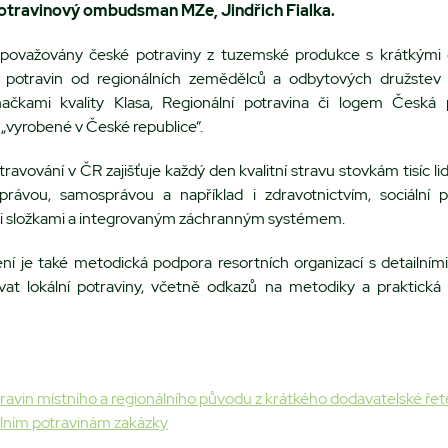
otravinový ombudsman MZe, Jindřich Fialka.
u považovány české potraviny z tuzemské produkce s krátkými
ně potravin od regionálních zemědělců a odbytových družstev
ačkami kvality Klasa, Regionální potravina či logem Česká 
„vyrobené v České republice“.
stravování v ČR zajišťuje každý den kvalitní stravu stovkám tisíc lid
správou, samosprávou a například i zdravotnictvím, sociální pé
 složkami a integrovaným záchranným systémem.
ení je také metodická podpora resortních organizací s detailním
vat lokální potraviny, včetně odkazů na metodiky a praktická 
travin místního a regionálního původu z krátkého dodavatelské ře
álním potravinám zakázky