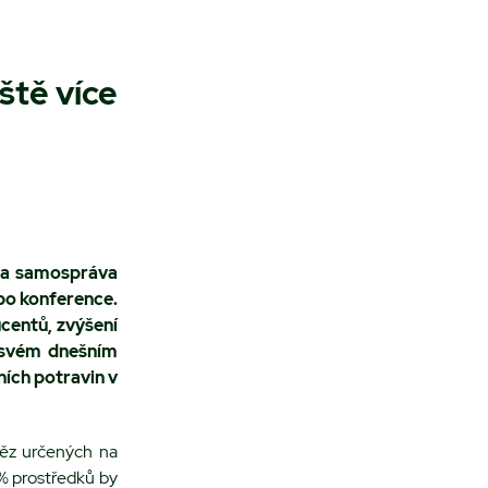
ště více
a a samospráva
ebo konference.
ucentů, zvýšení
a svém dnešním
ních potravin v
ěz určených na
 % prostředků by