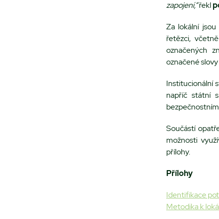
zapojení,“
řekl
p
Za lokální jso
řetězci, včet
označených zn
označené slovy 
Institucionální 
napříč státní 
bezpečnostními
Součástí opatř
možnosti využí
přílohy.
Přílohy
Identifikace po
Metodika k lok