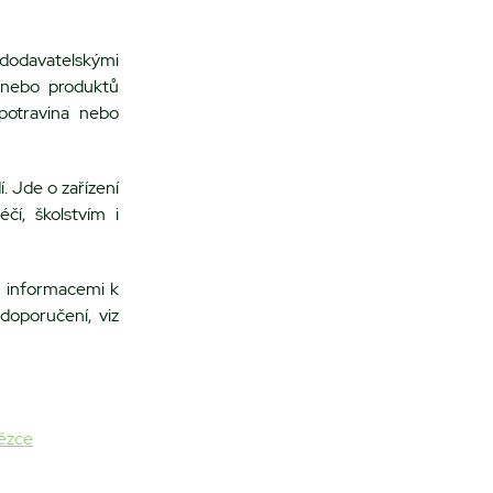
 dodavatelskými
 nebo produktů
potravina nebo
í. Jde o zařízení
čí, školstvím i
i informacemi k
doporučení, viz
tězce