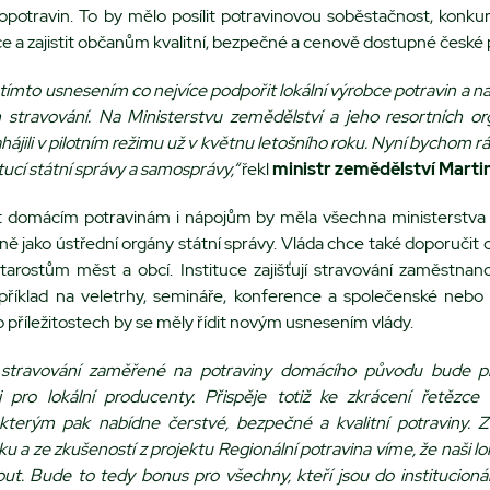
iopotravin. To by mělo posílit potravinovou soběstačnost, konk
 a zajistit občanům kvalitní, bezpečné a cenově dostupné české 
 tímto usnesením co nejvíce podpořit lokální výrobce potravin a 
ím stravování. Na Ministerstvu zemědělství a jeho resortních or
hájili v pilotním režimu už v květnu letošního roku. Nyní bychom rádi
titucí státní správy a samosprávy,“
řekl
ministr zemědělství Marti
 domácím potravinám i nápojům by měla všechna ministerstva a 
jně jako ústřední orgány státní správy. Vláda chce také doporučit
arostům měst a obcí. Instituce zajišťují stravování zaměstnanc
příklad na veletrhy, semináře, konference a společenské nebo 
o příležitostech by se měly řídit novým usnesením vlády.
ní stravování zaměřené na potraviny domácího původu bude p
 i pro lokální producenty. Přispěje totiž ke zkrácení řetězc
 kterým pak nabídne čerstvé, bezpečné a kvalitní potraviny. 
u a ze zkušeností z projektu Regionální potravina víme, že naši lo
ut. Bude to tedy bonus pro všechny, kteří jsou do institucioná