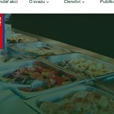
ndář akcí
O svazu
Členství
Publik