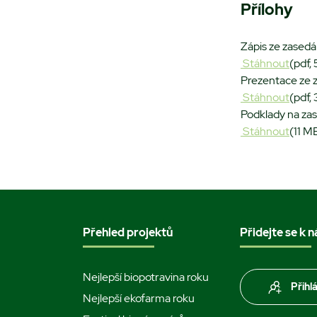
Přílohy
Zápis ze zased
Stáhnout
(pdf,
Prezentace ze 
Stáhnout
(pdf,
Podklady na za
Stáhnout
(11 M
Přehled projektů
Přidejte se k 
Nejlepší biopotravina roku
Přihl
Nejlepší ekofarma roku