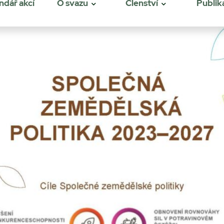
ndář akcí
O svazu
Členství
Publik