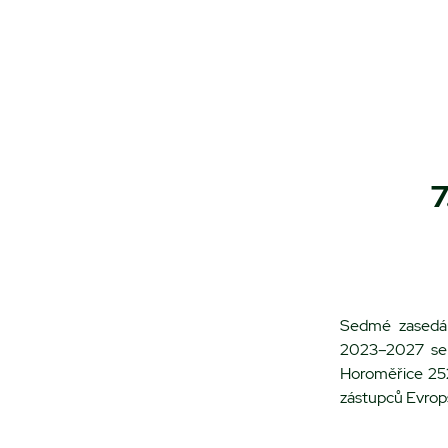
7
Sedmé zasedán
2023–2027 se 
Horoměřice 252
zástupců Evrops