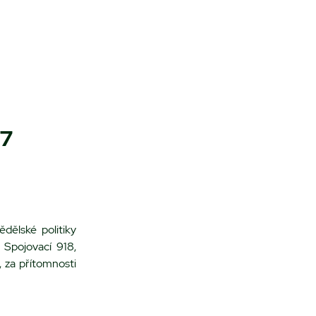
27
ělské politiky
Spojovací 918,
 za přítomnosti