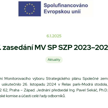
6.1.2025
. zasedání MV SP SZP 2023–20
Aktuality
í Monitorovacího výboru Strategického plánu Společné zeměd
uskutečnilo 26. listopadu 2024 v Relax park-Modrá stodola, 
 62, Praha – Západ. Jednání předsedal Ing. Pavel Sekáč, Ph.D.,
ké komise a účasti celé řady odborníků.