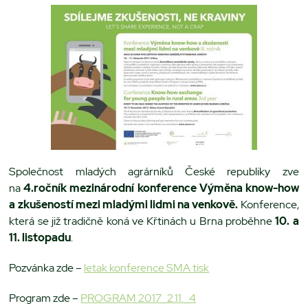
Společnost mladých agrárníků České republiky zve
na
4.
ročník mezinárodní konference
Výměna know-how
a zkušeností mezi mladými lidmi na venkově.
Konference,
která se již tradičně koná ve Křtinách u Brna proběhne
10. a
11. listopadu
.
Pozvánka zde –
letak konference SMA tisk
Program zde –
PROGRAM 2017_2.11._4