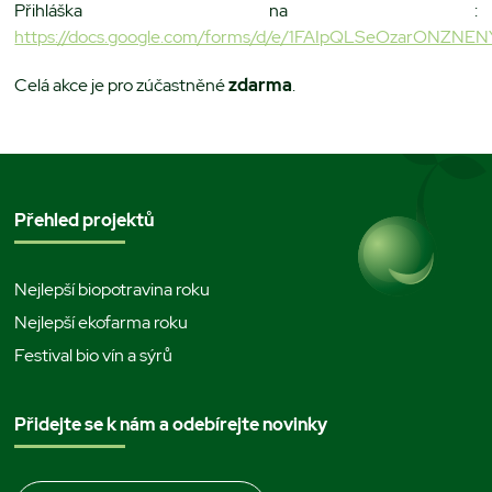
Přihláška na :
https://docs.google.com/forms/d/e/1FAIpQLSeOzarONZN
Celá akce je pro zúčastněné
zdarma
.
Přehled projektů
Nejlepší biopotravina roku
Nejlepší ekofarma roku
Festival bio vín a sýrů
Přidejte se k nám a odebírejte novinky