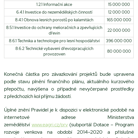
1.2.1 Informační akce
15 000 000
6.4.1 Investice do nezemědělských činností
12 000 000
8.4.1 Obnova lesních porostů po kalamitách
165 000 000
8.5.1 Investice do ochrany melioračních a zpevňujících
22 000 000
dřevin
8.6.1 Technika a technologie pro lesní hospodářství
396 000 000
8.6.2 Technické vybavení dřevozpracujících
80 000 000
provozoven
Konečná částka pro závazkování projektů bude upravena
podle stavu plnění finančního plánu, aktuálního kurzového
přepočtu, navýšena o případné nevyčerpané prostředky
z předchozích kol příjmu žádostí.
Úplné znění Pravidel je k dispozici v elektronické podobě na
internetové adrese Ministerstva
zemědělství
www.eagri.cz/prv
(subportál Dotace – Program
rozvoje venkova na období 2014–2020 a příslušné