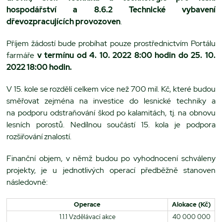
hospodářství a 8.6.2 Technické vybavení
dřevozpracujících provozoven
.
Příjem žádostí bude probíhat pouze prostřednictvím Portálu
farmáře
v termínu od 4. 10. 2022 8:00 hodin do 25. 10.
2022 18:00 hodin.
V 15. kole se rozdělí celkem více než 700 mil. Kč, které budou
směřovat zejména na investice do lesnické techniky a
na podporu odstraňování škod po kalamitách, tj. na obnovu
lesních porostů. Nedílnou součástí 15. kola je podpora
rozšiřování znalostí.
Finanční objem, v němž budou po vyhodnocení schváleny
projekty, je u jednotlivých operací předběžně stanoven
následovně:
Operace
Alokace (Kč)
1.1.1 Vzdělávací akce
40 000 000