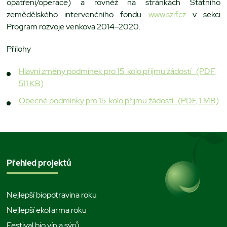
opatření/operace) a rovněž na stránkách Státního
zemědělského intervenčního fondu
www.szif.cz
v sekci
Program rozvoje venkova 2014–2020.
Přílohy
Hlavní změny podmínek pro 15. kolo příjmu žádostí
(PDF,
511 KB)
Obecné podmínky pro 15. kolo příjmu žádostí
(PDF, 1 MB)
Přehled projektů
Nejlepší biopotravina roku
Nejlepší ekofarma roku
Festival bio vín a sýrů