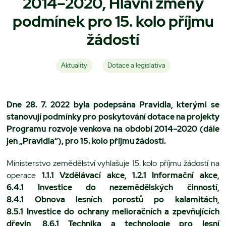
2014–2020, Hlavní změny
podmínek pro 15. kolo příjmu
žádostí
Aktuality
Dotace a legislativa
Dne 28. 7. 2022 byla podepsána Pravidla, kterými se
stanovují podmínky pro poskytování dotace na projekty
Programu rozvoje venkova na období 2014–2020 (dále
jen „Pravidla“), pro 15. kolo příjmu žádostí.
Ministerstvo zemědělství vyhlašuje 15. kolo příjmu žádostí na
operace
1.1.1 Vzdělávací akce,
1.2.1 Informační akce,
6.4.1 Investice do nezemědělských činností,
8.4.1 Obnova lesních porostů po kalamitách,
8.5.1 Investice do ochrany melioračních a zpevňujících
dřevin, 8.6.1 Technika a technologie pro lesní